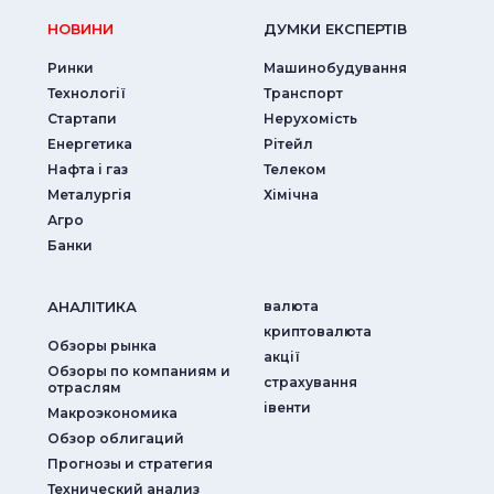
НОВИНИ
ДУМКИ ЕКСПЕРТIВ
Ринки
Машинобудування
Технології
Транспорт
Стартапи
Нерухомість
Енергетика
Рітейл
Нафта і газ
Телеком
Металургія
Хімічна
Агро
Банки
АНАЛIТИКА
валюта
криптовалюта
Обзоры рынка
акції
Обзоры по компаниям и
страхування
отраслям
iвенти
Макроэкономика
Обзор облигаций
Прогнозы и стратегия
Технический анализ