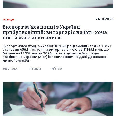
птиця
24.01.2026
Експорт м’яса птиці з України
прибутковіший: виторг зріс на 14%, хоча
поставки скоротилися
Експорт м’яса птиці з України в 2025 році зменшився на 1,8% і
становив 458,1 тис. тонн, а виторг за рік склав $1149,1 млн, що
більше на 13,7%, ніж за 2024 рік, повідомила Асоціація
птахівників України (АПУ) із посиланням на дані Державної
митної служби.
експорт
птиця
м’ясо