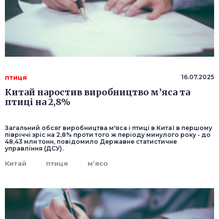
птиця
16.07.2025
Китай наростив виробництво м’яса та
птиці на 2,8%
Загальний обсяг виробництва м'яса і птиці в Китаї в першому
півріччі зріс на 2,8% проти того ж періоду минулого року - до
48,43 млн тонн, повідомило Державне статистичне
управління (ДСУ).
Китай
птиця
м’ясо