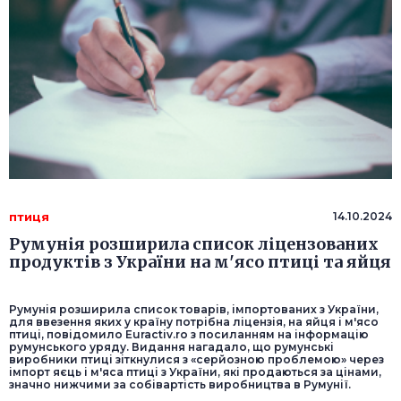
птиця
14.10.2024
Румунія розширила список ліцензованих
продуктів з України на м'ясо птиці та яйця
Румунія розширила список товарів, імпортованих з України,
для ввезення яких у країну потрібна ліцензія, на яйця і м'ясо
птиці, повідомило Euractiv.ro з посиланням на інформацію
румунського уряду. Видання нагадало, що румунські
виробники птиці зіткнулися з «серйозною проблемою» через
імпорт яєць і м'яса птиці з України, які продаються за цінами,
значно нижчими за собівартість виробництва в Румунії.