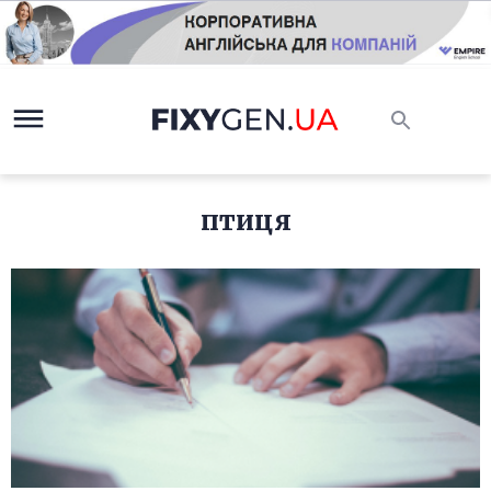
птиця