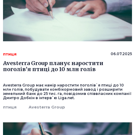
птиця
06.07.2025
Avesterra Group планує наростити
поголів’я птиці до 10 млн голів
Avesterra Group має намір наростити поголів`я птиці до 10
млн голів, побудувати комбікормовий завод і розширити
земельний банк до 25 тис. га, повідомив співвласник компанії
Дмитро Добкін в інтерв`ю Lіga.net.
птиця
Avesterra Group