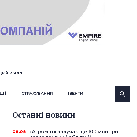
о 6,5 млн
ЦІЇ
СТРАХУВАННЯ
IВЕНТИ
Останнi новини
«Агромат» залучає ще 100 млн грн
08.08