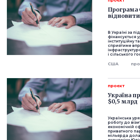
проєкт
Програма 
відновити
В Україні за п
фінансується 
інституційну т
сприятиме впр
інфраструктур
і сільського г
США
про
проєкт
Україна пр
$0,5 млрд
Українська уря
роботу до візи
економічній с
приватного пар
мільярда долар
економіки Юлі