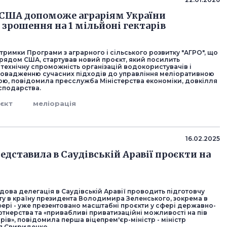
США допоможе аграріям України
 зрошення на 1 мільйоні гектарів
ідтримки Програми з аграрного і сільського розвитку "АГРО", що
урядом США, стартував новий проєкт, який посилить
а технічну спроможність організацій водокористувачів і
овадженню сучасних підходів до управління меліоративною
ою, повідомила пресслужба Міністерства економіки, довкілля
осподарства.
єкт
меліорація
16.02.2025
едставила в Саудівській Аравії проєкти на
дова делегація в Саудівській Аравії проводить підготовчу
ту в країну президента Володимира Зеленського, зокрема в
фері - уже презентовано масштабні проєкти у сфері державно-
тнерства та «привабливі приватизаційні можливості на пів
ів», повідомила перша віцепрем'єр-міністр - міністр
я Свириденко.