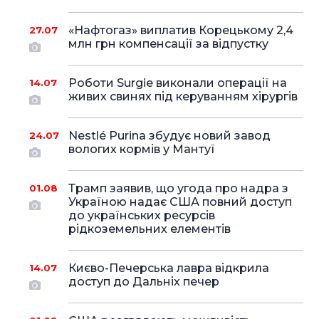
«Нафтогаз» виплатив Корецькому 2,4
27.07
млн грн компенсації за відпустку
Роботи Surgie виконали операції на
14.07
живих свинях під керуванням хірургів
Nestlé Purina збудує новий завод
24.07
вологих кормів у Мантуї
Трамп заявив, що угода про надра з
01.08
Україною надає США повний доступ
до українських ресурсів
рідкоземельних елементів
Києво-Печерська лавра відкрила
14.07
доступ до Дальніх печер