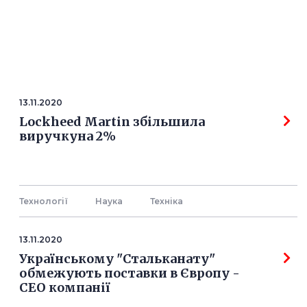
13.11.2020
Lockheed Martin збільшила
виручкуна 2%
Технології
Наука
Технiка
13.11.2020
Українському "Стальканату"
обмежують поставки в Європу -
СЕО компанії