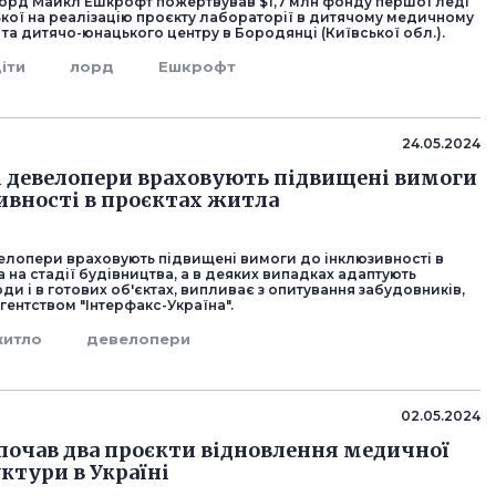
орд Майкл Ешкрофт пожертвував $1,7 млн фонду першої леді
кої на реалізацію проєкту лабораторії в дитячому медичному
і та дитячо-юнацького центру в Бородянці (Київської обл.).
іти
лорд
Ешкрофт
24.05.2024
і девелопери враховують підвищені вимоги
ивності в проєктах житла
велопери враховують підвищені вимоги до інклюзивності в
 на стадії будівництва, а в деяких випадках адаптують
оди і в готових об'єктах, випливає з опитування забудовників,
ентством "Інтерфакс-Україна".
житло
девелопери
02.05.2024
почав два проєкти відновлення медичної
ктури в Україні