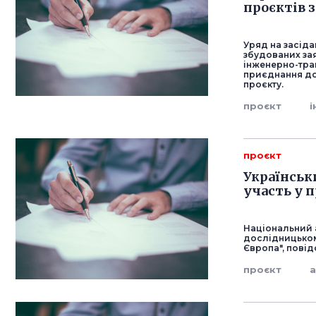
проєктів 
Уряд на засіда
збудованих зая
інженерно-тран
приєднання до
проєкту.
проєкт
і
проєкт
Українськ
участь у п
Національний 
дослідницьком
Європа", повід
проєкт
а