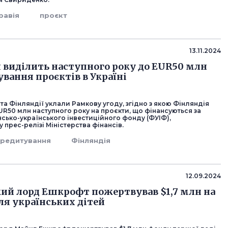
равія
проєкт
13.11.2024
 виділить наступного року до EUR50 млн
ування проєктів в Україні
та Фінляндії уклали Рамкову угоду, згідно з якою Фінляндія
UR50 млн наступного року на проєкти, що фінансуються за
сько-українського інвестиційного фонду (ФУІФ),
 прес-релізі Міністерства фінансів.
кредитування
Фінляндія
12.09.2024
ий лорд Ешкрофт пожертвував $1,7 млн на
ля українських дітей