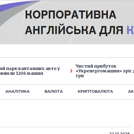
Чистий прибуток
ий парк вантажних авто у
«Укренергомашин» зріс д
овнили 1206 машин
грн
АНАЛIТИКА
ВАЛЮТА
КРИПТОВАЛЮТА
АК
22.01.2026