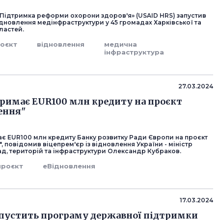
«Підтримка реформи охорони здоров'я» (USAID HRS) запустив
дновлення медінфраструктури у 45 громадах Харківської та
ластей.
оєкт
відновлення
медична
інфраструктура
27.03.2024
тримає EUR100 млн кредиту на проєкт
ення"
ає EUR100 млн кредиту Банку розвитку Ради Європи на проєкт
, повідомив віцепрем'єр із відновлення України - міністр
ад, територій та інфраструктури Олександр Кубраков.
проєкт
еВідновлення
17.03.2024
апустить програму державної підтримки