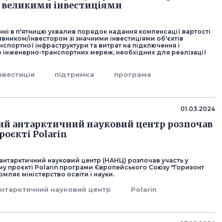
з великими інвестиціями
нні в п'ятницю ухвалив порядок надання компенсації вартості
вником/інвестором зі значними інвестиціями об'єктів
спортної інфраструктури та витрат на підключення і
 інженерно-транспортних мереж, необхідних для реалізації
нвестиція
підтримка
програма
01.03.2024
ий антарктичний науковий центр розпочав
роєкті Polarin
антарктичний науковий центр (НАНЦ) розпочав участь у
у проєкті Polarin програми Європейського Союзу "Горизонт
омляє міністерство освіти і науки.
нтарктичний науковий центр
Polarin