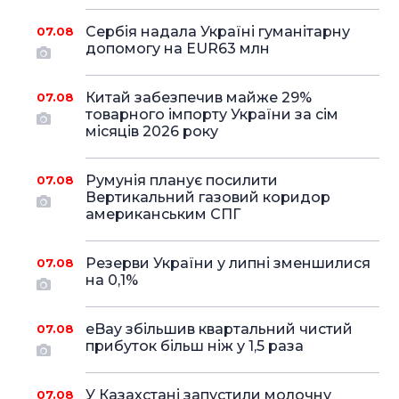
Сербія надала Україні гуманітарну
07.08
допомогу на EUR63 млн
Китай забезпечив майже 29%
07.08
товарного імпорту України за сім
місяців 2026 року
Румунія планує посилити
07.08
Вертикальний газовий коридор
американським СПГ
Резерви України у липні зменшилися
07.08
на 0,1%
eBay збільшив квартальний чистий
07.08
прибуток більш ніж у 1,5 раза
У Казахстані запустили молочну
07.08