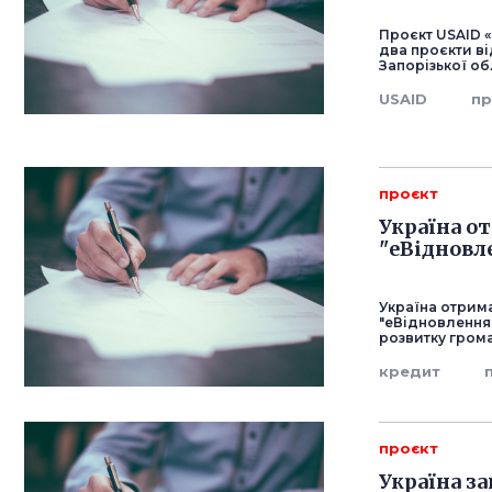
Проєкт USAID 
два проєкти ві
Запорізької об
USAID
пр
проєкт
Україна о
"еВідновл
Україна отрим
"еВідновлення"
розвитку гром
кредит
проєкт
Україна з