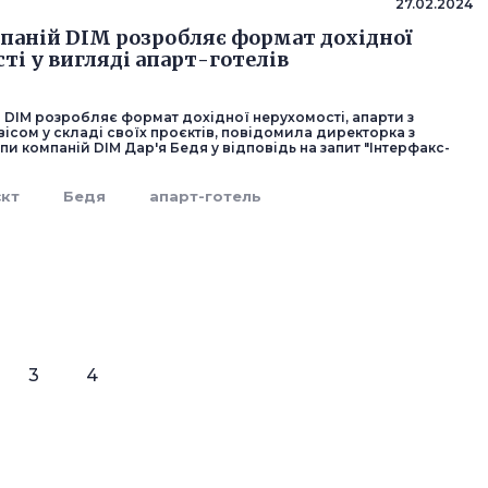
27.02.2024
паній DIM розробляє формат дохідної
ті у вигляді апарт-готелів
 DIM розробляє формат дохідної нерухомості, апарти з
ісом у складі своїх проєктів, повідомила директорка з
пи компаній DIM Дар'я Бедя у відповідь на запит "Інтерфакс-
єкт
Бедя
апарт-готель
3
4