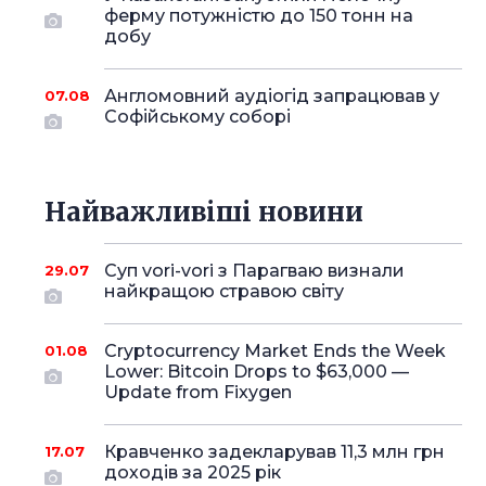
ферму потужністю до 150 тонн на
добу
Англомовний аудіогід запрацював у
07.08
Софійському соборі
Найважливіші новини
Суп vori-vori з Парагваю визнали
29.07
найкращою стравою світу
Cryptocurrency Market Ends the Week
01.08
Lower: Bitcoin Drops to $63,000 —
Update from Fixygen
Кравченко задекларував 11,3 млн грн
17.07
доходів за 2025 рік