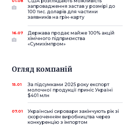
США розглядають можливість
01.08
запровадження застав у розмірі до
100 тис. доларів для частини
заявників на грін-карту
Держава продає майже 100% акцій
16.07
хімічного підприємства
«Сумихімпром»
Огляд компаній
За підсумками 2025 року експорт
15.01
молочної продукції приніс Україні
$401 млн
Українські сировари закінчують рік зі
07.01
скороченням виробництва через
конкуренцію з імпортом