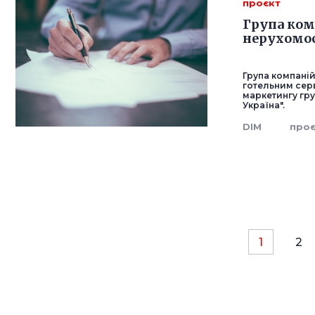
проєкт
Група ком
нерухомос
Група компаній
готельним серв
маркетингу гру
Україна".
DIM
про
1
2