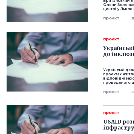
Британський л
Олени Зеленсь
центрі у Львов
проєкт
д
проєкт
Українськ
до інклюз
Українські де
проєктах житла
відповідні зах
проведеного аг
проєкт
проєкт
USAID роз
інфрастру