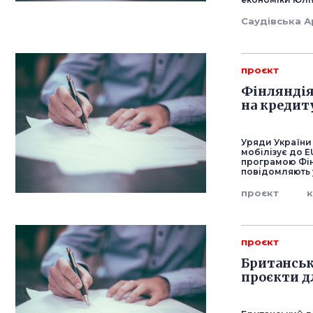
Саудівська А
проєкт
Фінляндія
на кредит
Уряди України 
мобілізує до E
програмою Фін
повідомляють у
проєкт
проєкт
Британськ
проєкти д