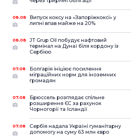
через трирічні облігації
Випуск коксу на «Запоріжкоксі» у
08.08
липні впав майже на 20%
JT Grup Oil побудує нафтовий
08.08
термінал на Дунаї біля кордону із
Сербією
Болгарія ініціює посилення
07.08
міграційних норм для іноземних
громадян
Брюссель розглядає спільне
07.08
розширення ЄС за рахунок
Чорногорії та Ісландії
Сербія надала Україні гуманітарну
07.08
допомогу на суму 63 млн євро