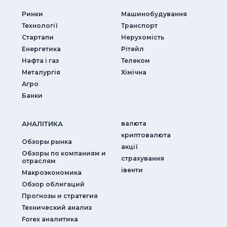
Ринки
Машинобудування
Технології
Транспорт
Стартапи
Нерухомість
Енергетика
Рітейл
Нафта і газ
Телеком
Металургія
Хімічна
Агро
Банки
АНАЛIТИКА
валюта
криптовалюта
Обзоры рынка
акції
Обзоры по компаниям и
страхування
отраслям
iвенти
Макроэкономика
Обзор облигаций
Прогнозы и стратегия
Технический анализ
Forex аналитика