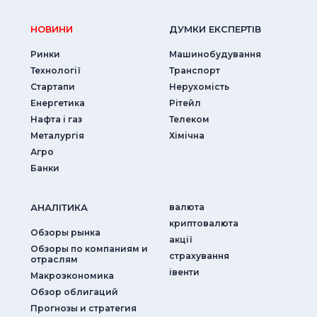
НОВИНИ
ДУМКИ ЕКСПЕРТIВ
Ринки
Машинобудування
Технології
Транспорт
Стартапи
Нерухомість
Енергетика
Рітейл
Нафта і газ
Телеком
Металургія
Хімічна
Агро
Банки
АНАЛIТИКА
валюта
криптовалюта
Обзоры рынка
акції
Обзоры по компаниям и
страхування
отраслям
iвенти
Макроэкономика
Обзор облигаций
Прогнозы и стратегия