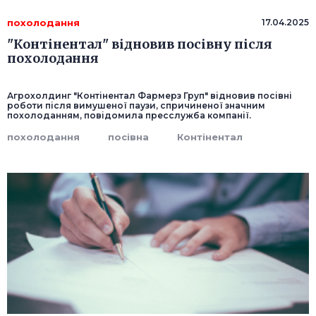
похолодання
17.04.2025
"Контінентал" відновив посівну після
похолодання
Агрохолдинг "Контінентал Фармерз Груп" відновив посівні
роботи після вимушеної паузи, спричиненої значним
похолоданням, повідомила пресслужба компанії.
похолодання
посівна
Контінентал