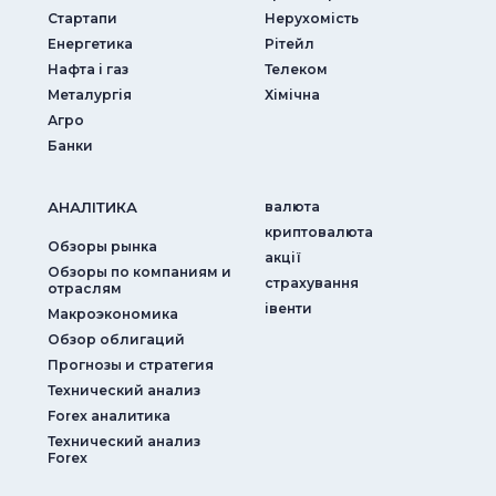
Стартапи
Нерухомість
Енергетика
Рітейл
Нафта і газ
Телеком
Металургія
Хімічна
Агро
Банки
АНАЛIТИКА
валюта
криптовалюта
Обзоры рынка
акції
Обзоры по компаниям и
страхування
отраслям
iвенти
Макроэкономика
Обзор облигаций
Прогнозы и стратегия
Технический анализ
Forex аналитика
Технический анализ
Forex