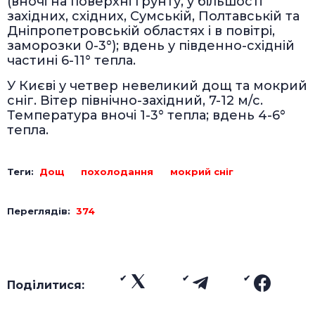
(вночі на поверхні ґрунту, у більшості
західних, східних, Сумській, Полтавській та
Дніпропетровській областях і в повітрі,
заморозки 0-3°); вдень у південно-східній
частині 6-11° тепла.
У Києві у четвер невеликий дощ та мокрий
сніг. Вітер північно-західний, 7-12 м/с.
Температура вночі 1-3° тепла; вдень 4-6°
тепла.
Теги:
Дощ
похолодання
мокрий сніг
Переглядів:
374
Поділитися: