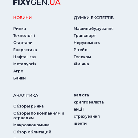
НОВИНИ
ДУМКИ ЕКСПЕРТIВ
Ринки
Машинобудування
Технології
Транспорт
Стартапи
Нерухомість
Енергетика
Рітейл
Нафта і газ
Телеком
Металургія
Хімічна
Агро
Банки
АНАЛIТИКА
валюта
криптовалюта
Обзоры рынка
акції
Обзоры по компаниям и
страхування
отраслям
iвенти
Макроэкономика
Обзор облигаций