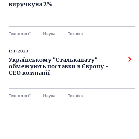
виручкуна 2%
Технології
Наука
Технiка
13.11.2020
Українському "Стальканату"
обмежують поставки в Європу -
СЕО компанії
Технології
Наука
Технiка