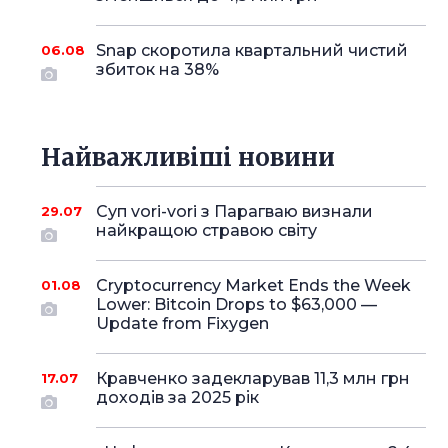
Snap скоротила квартальний чистий
06.08
збиток на 38%
Найважливіші новини
Суп vori-vori з Парагваю визнали
29.07
найкращою стравою світу
Cryptocurrency Market Ends the Week
01.08
Lower: Bitcoin Drops to $63,000 —
Update from Fixygen
Кравченко задекларував 11,3 млн грн
17.07
доходів за 2025 рік