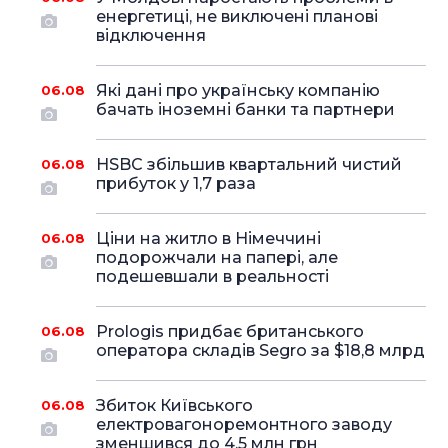
енергетиці, не виключені планові
відключення
Які дані про українську компанію
06.08
бачать іноземні банки та партнери
HSBC збільшив квартальний чистий
06.08
прибуток у 1,7 раза
Ціни на житло в Німеччині
06.08
подорожчали на папері, але
подешевшали в реальності
Prologis придбає британського
06.08
оператора складів Segro за $18,8 млрд
Збиток Київського
06.08
електровагоноремонтного заводу
зменшився до 4,5 млн грн