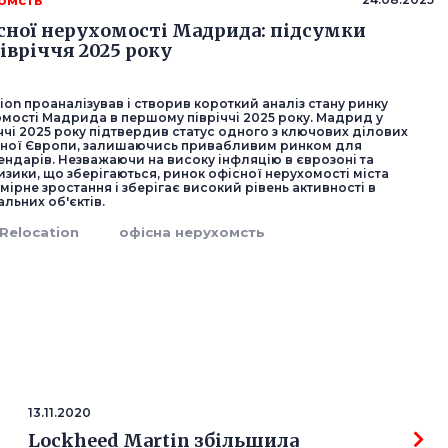
хомсть
сної нерухомості Мадрида: підсумки
івріччя 2025 року
ion проаналізував і створив короткий аналіз стану ринку
омості Мадрида в першому півріччі 2025 року. Мадрид у
чі 2025 року підтвердив статус одного з ключових ділових
нної Європи, залишаючись привабливим ринком для
рендарів. Незважаючи на високу інфляцію в єврозоні та
изики, що зберігаються, ринок офісної нерухомості міста
ірне зростання і зберігає високий рівень активності в
альних об'єктів.
Relocation
офісна нерухомсть
13.11.2020
Lockheed Martin збільшила