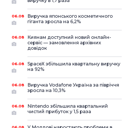
виручку в 1,7 раза
Виручка японського косметичного
06.08
гіганта зросла на 6,2%
Киянам доступний новий онлайн-
06.08
сервіс — замовлення архівних
довідок
SpaceX збільшила квартальну виручку
06.08
на 92%
Виручка Vodafone Україна за півріччя
06.08
зросла на 10,3%
Nintendo збільшила квартальний
06.08
чистий прибуток у 1,5 раза
У Молдові наростають проблеми в
06.08