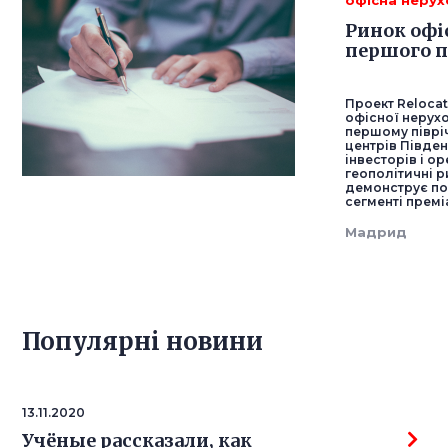
офісна неру
Ринок офі
першого п
Проект Relocat
офісної нерух
першому півріч
центрів Півде
інвесторів і о
геополітичні р
демонструє пом
сегменті премі
Мадрид
Популярнi новини
13.11.2020
Учёные рассказали, как