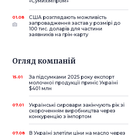
«Сумихімпром»
США розглядають можливість
01.08
запровадження застав у розмірі до
100 тис. доларів для частини
заявників на грін-карту
Огляд компаній
За підсумками 2025 року експорт
15.01
молочної продукції приніс Україні
$401 млн
Українські сировари закінчують рік зі
07.01
скороченням виробництва через
конкуренцію з імпортом
В Україні злетіли ціни на масло через
07.08