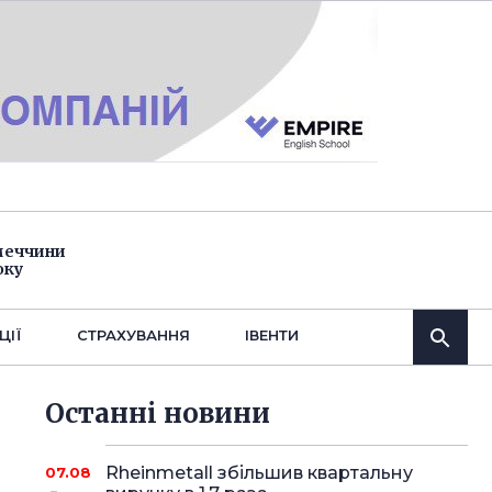
імеччини
оку
ЦІЇ
СТРАХУВАННЯ
IВЕНТИ
Останнi новини
Rheinmetall збільшив квартальну
07.08