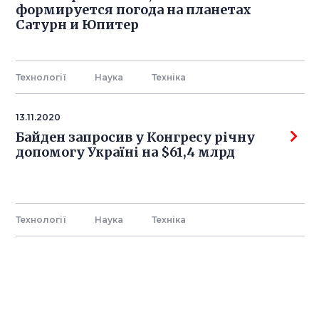
формируется погода на планетах
Сатурн и Юпитер
Технології
Наука
Технiка
13.11.2020
Байден запросив у Конгресу річну
допомогу Україні на $61,4 млрд
Технології
Наука
Технiка