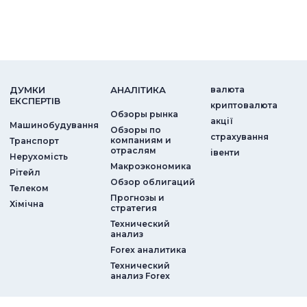
ДУМКИ
АНАЛIТИКА
валюта
ЕКСПЕРТIВ
криптовалюта
Обзоры рынка
акції
Машинобудування
Обзоры по
страхування
компаниям и
Транспорт
отраслям
iвенти
Нерухомість
Макроэкономика
Рітейл
Обзор облигаций
Телеком
Прогнозы и
Хімічна
стратегия
Технический
анализ
Forex аналитика
Технический
анализ Forex