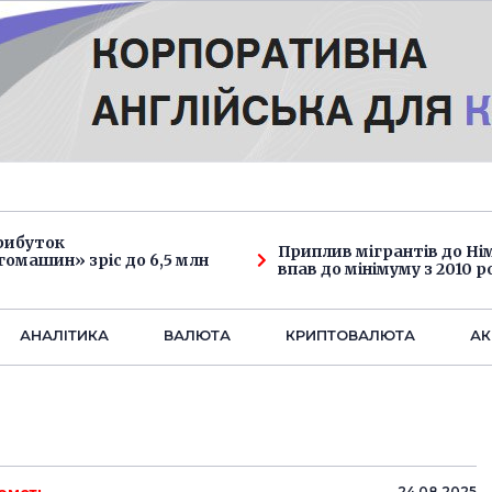
рибуток
Приплив мігрантів до Н
омашин» зріс до 6,5 млн
впав до мінімуму з 2010 р
АНАЛIТИКА
ВАЛЮТА
КРИПТОВАЛЮТА
АК
24.08.2025