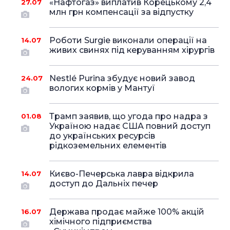
«Нафтогаз» виплатив Корецькому 2,4
27.07
млн грн компенсації за відпустку
Роботи Surgie виконали операції на
14.07
живих свинях під керуванням хірургів
Nestlé Purina збудує новий завод
24.07
вологих кормів у Мантуї
Трамп заявив, що угода про надра з
01.08
Україною надає США повний доступ
до українських ресурсів
рідкоземельних елементів
Києво-Печерська лавра відкрила
14.07
доступ до Дальніх печер
Держава продає майже 100% акцій
16.07
хімічного підприємства