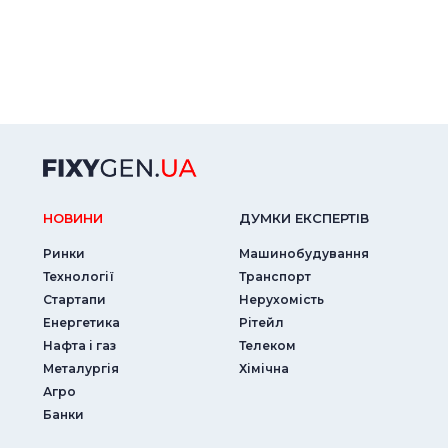
НОВИНИ
ДУМКИ ЕКСПЕРТIВ
Ринки
Машинобудування
Технології
Транспорт
Стартапи
Нерухомість
Енергетика
Рітейл
Нафта і газ
Телеком
Металургія
Хімічна
Агро
Банки