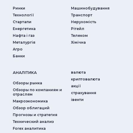
Ринки
Машинобудування
Технології
Транспорт
Стартапи
Нерухомість
Енергетика
Рітейл
Нафта і газ
Телеком
Металургія
Хімічна
Агро
Банки
АНАЛIТИКА
валюта
криптовалюта
Обзоры рынка
акції
Обзоры по компаниям и
страхування
отраслям
iвенти
Макроэкономика
Обзор облигаций
Прогнозы и стратегия
Технический анализ
Forex аналитика