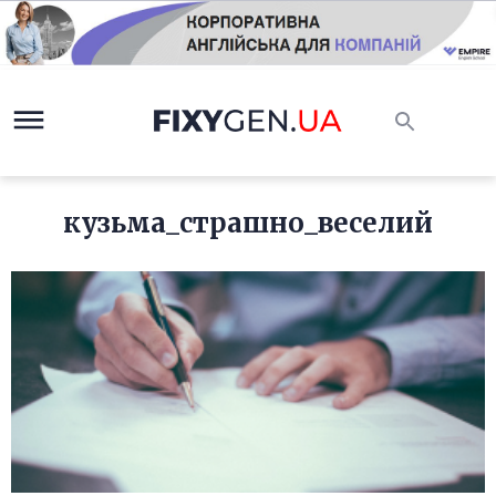
кузьма_страшно_веселий