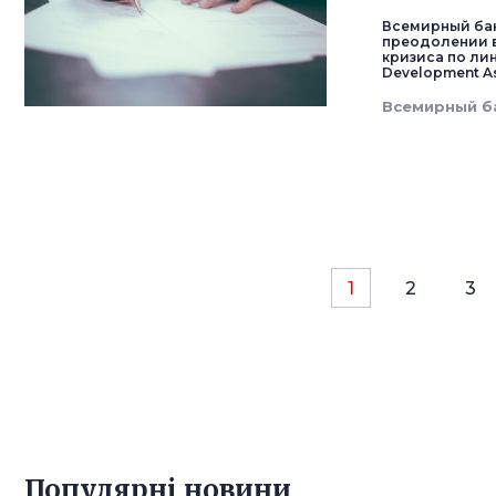
Всемирный бан
преодолении 
кризиса по ли
Development Ass
Всемирный б
1
2
3
Популярнi новини