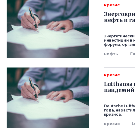
кризис
Энергокри
нефть и га
Энергетически
инвестиции в н
форума, орган
нефть
Г
кризис
Lufthansa
пандемий
Deutsche Luft
года, нарасти
кризиса.
кризис
L