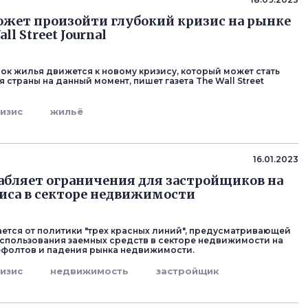
ожет произойти глубокий кризис на рынке
ll Street Journal
ок жилья движется к новому кризису, который может стать
страны на данный момент, пишет газета The Wall Street
изис
жильё
16.01.2023
абляет ограничения для застройщиков на
иса в секторе недвижимости
ается от политики "трех красных линий", предусматривающей
спользования заемных средств в секторе недвижимости на
фолтов и падения рынка недвижимости.
изис
недвижимость
застройщик