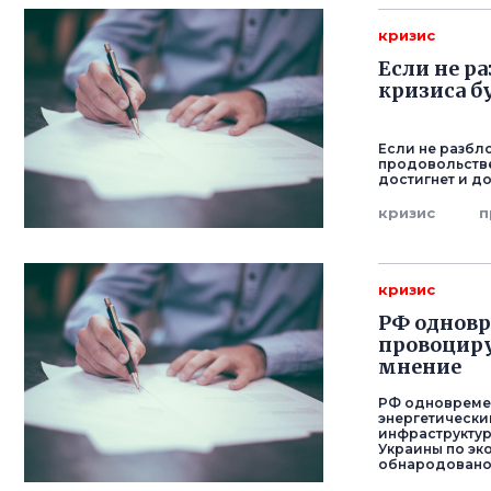
кризис
Если не р
кризиса б
Если не разбл
продовольстве
достигнет и д
кризис
п
кризис
РФ одновр
провоциру
мнение
РФ одновремен
энергетически
инфраструктур
Украины по эк
обнародовано 