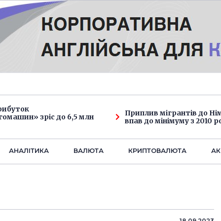
рибуток
Приплив мігрантів до Н
омашин» зріс до 6,5 млн
впав до мінімуму з 2010 р
АНАЛIТИКА
ВАЛЮТА
КРИПТОВАЛЮТА
АК
18.09.2023