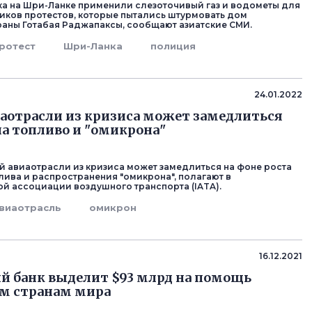
а на Шри-Ланке применили слезоточивый газ и водометы для
ников протестов, которые пытались штурмовать дом
раны Готабая Раджапаксы, сообщают азиатские СМИ.
ротест
Шри-Ланка
полиция
24.01.2022
аотрасли из кризиса может замедлиться
 на топливо и "омикрона"
 авиаотрасли из кризиса может замедлиться на фоне роста
лива и распространения "омикрона", полагают в
 ассоциации воздушного транспорта (IATA).
виаотрасль
омикрон
16.12.2021
 банк выделит $93 млрд на помощь
м странам мира