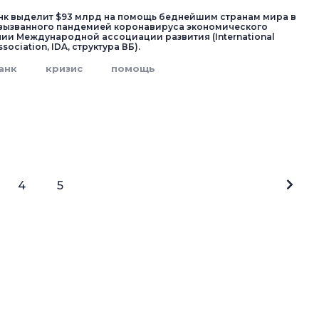
к выделит $93 млрд на помощь беднейшим странам мира в
вызванного пандемией коронавируса экономического
нии Международной ассоциации развития (International
ociation, IDA, структура ВБ).
анк
кризис
помощь
4
5