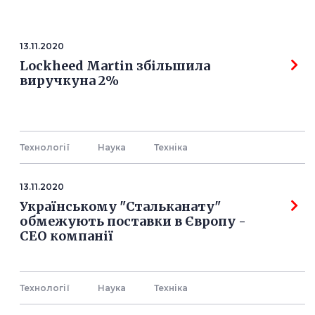
13.11.2020
Lockheed Martin збільшила
виручкуна 2%
Технології
Наука
Технiка
13.11.2020
Українському "Стальканату"
обмежують поставки в Європу -
СЕО компанії
Технології
Наука
Технiка