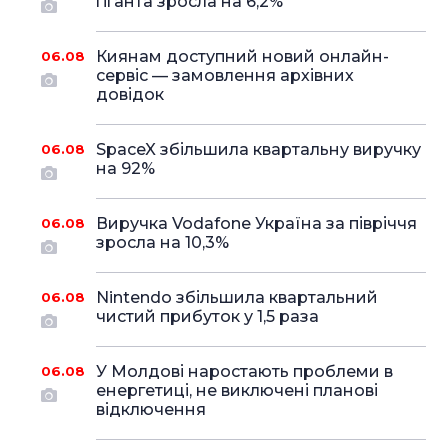
гіганта зросла на 6,2%
Киянам доступний новий онлайн-
06.08
сервіс — замовлення архівних
довідок
SpaceX збільшила квартальну виручку
06.08
на 92%
Виручка Vodafone Україна за півріччя
06.08
зросла на 10,3%
Nintendo збільшила квартальний
06.08
чистий прибуток у 1,5 раза
У Молдові наростають проблеми в
06.08
енергетиці, не виключені планові
відключення