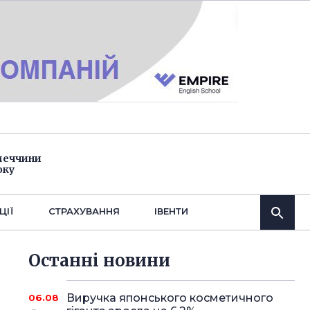
імеччини
оку
ЦІЇ
СТРАХУВАННЯ
IВЕНТИ
Останнi новини
Виручка японського косметичного
06.08