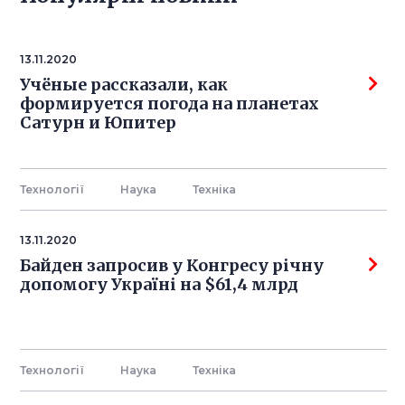
13.11.2020
Учёные рассказали, как
формируется погода на планетах
Сатурн и Юпитер
Технології
Наука
Технiка
13.11.2020
Байден запросив у Конгресу річну
допомогу Україні на $61,4 млрд
Технології
Наука
Технiка