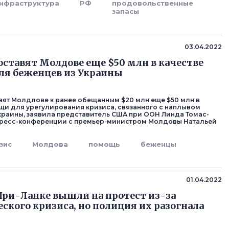
нфраструктура
РФ
продовольственные
запасы
03.04.2022
ставят Молдове еще $50 млн в качестве
ля беженцев из Украины
ят Молдлове к ранее обещанным $20 млн еще $50 млн в
щи для урегулирования кризиса, связанного с наплывом
краины, заявила представитель США при ООН Линда Томас-
пресс-конференции с премьер-министром Молдовы Натальей
зис
Молдова
помощь
беженцы
01.04.2022
ри-Ланке вышли на протест из-за
ского кризиса, но полиция их разогнала