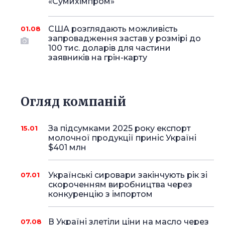
«Сумихімпром»
США розглядають можливість
01.08
запровадження застав у розмірі до
100 тис. доларів для частини
заявників на грін-карту
Огляд компаній
За підсумками 2025 року експорт
15.01
молочної продукції приніс Україні
$401 млн
Українські сировари закінчують рік зі
07.01
скороченням виробництва через
конкуренцію з імпортом
В Україні злетіли ціни на масло через
07.08