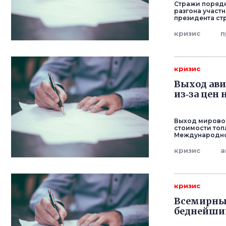
Стражи порядк
разгона участ
президента ст
кризис
п
кризис
Выход ави
из‑за цен
Выход мировой
стоимости топ
Международной
кризис
а
кризис
Всемирный
беднейши