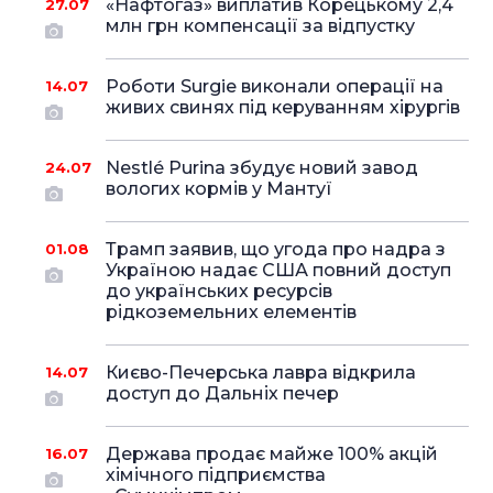
«Нафтогаз» виплатив Корецькому 2,4
27.07
млн грн компенсації за відпустку
Роботи Surgie виконали операції на
14.07
живих свинях під керуванням хірургів
Nestlé Purina збудує новий завод
24.07
вологих кормів у Мантуї
Трамп заявив, що угода про надра з
01.08
Україною надає США повний доступ
до українських ресурсів
рідкоземельних елементів
Києво-Печерська лавра відкрила
14.07
доступ до Дальніх печер
Держава продає майже 100% акцій
16.07
хімічного підприємства