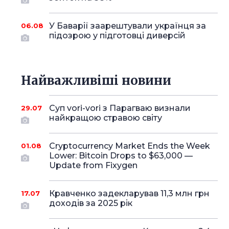
У Баварії заарештували українця за
06.08
підозрою у підготовці диверсій
Найважливіші новини
Суп vori-vori з Парагваю визнали
29.07
найкращою стравою світу
Cryptocurrency Market Ends the Week
01.08
Lower: Bitcoin Drops to $63,000 —
Update from Fixygen
Кравченко задекларував 11,3 млн грн
17.07
доходів за 2025 рік