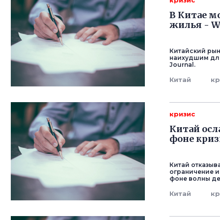
кризис
В Китае м
жилья - Wa
Китайский рын
наихудшим для 
Journal.
Китай
кр
кризис
Китай осл
фоне криз
Китай отказыв
ограничение и
фоне волны де
Китай
кр