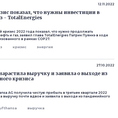
12.11.2022
зис показал, что нужны инвестиции в
з - TotalEnergies
й кризис 2022 года показал, что нужно продолжать
ефть и газ, заявил глава TotalEnergies Патрик Пуяннэ в ходе
изованного в рамках СОР27.
аз
кризис
энергия
27.10.2022
 нарастила выручку и заявила о выходе из
ного кризиса
hansa AG получила чистую прибыль в третьем квартале 2022
ла выручку почти вдвое и заявила о выходе из пандемийного
ufthansa
выручка