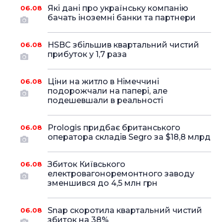
Які дані про українську компанію
06.08
бачать іноземні банки та партнери
HSBC збільшив квартальний чистий
06.08
прибуток у 1,7 раза
Ціни на житло в Німеччині
06.08
подорожчали на папері, але
подешевшали в реальності
Prologis придбає британського
06.08
оператора складів Segro за $18,8 млрд
Збиток Київського
06.08
електровагоноремонтного заводу
зменшився до 4,5 млн грн
Snap скоротила квартальний чистий
06.08
збиток на 38%