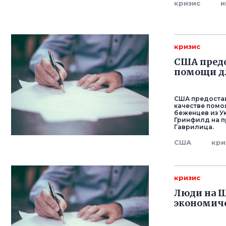
кризис
и
кризис
США предо
помощи д
США предостав
качестве помо
беженцев из У
Гринфилд на 
Гаврилица.
США
кри
кризис
Люди на Ш
экономиче