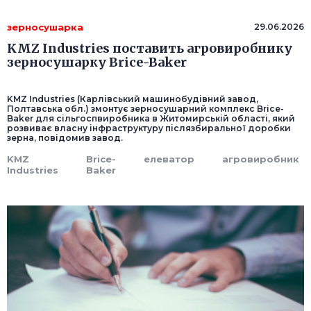
зерносушарка
29.06.2026
KMZ Industries поставить агровиробнику
зерносушарку Brice-Baker
KMZ Industries (Карлівський машинобудівний завод,
Полтавська обл.) змонтує зерносушарний комплекс Brice-
Baker для сільгоспвиробника в Житомирській області, який
розвиває власну інфраструктуру післязбиральної доробки
зерна, повідомив завод.
KMZ
Brice-
елеватор
агровиробник
Industries
Baker