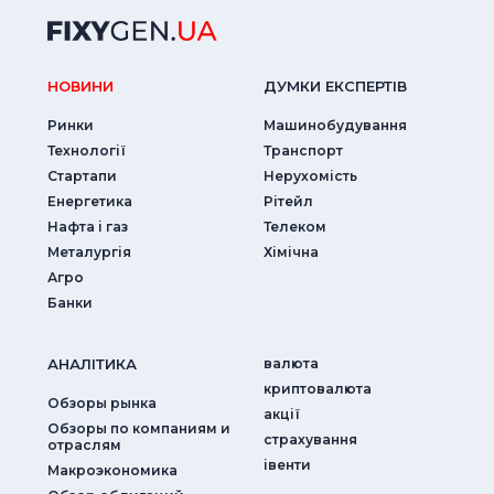
НОВИНИ
ДУМКИ ЕКСПЕРТIВ
Ринки
Машинобудування
Технології
Транспорт
Стартапи
Нерухомість
Енергетика
Рітейл
Нафта і газ
Телеком
Металургія
Хімічна
Агро
Банки
АНАЛIТИКА
валюта
криптовалюта
Обзоры рынка
акції
Обзоры по компаниям и
страхування
отраслям
iвенти
Макроэкономика