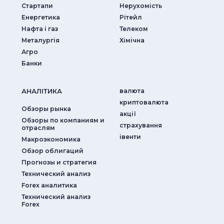
Стартапи
Нерухомість
Енергетика
Рітейл
Нафта і газ
Телеком
Металургія
Хімічна
Агро
Банки
АНАЛIТИКА
валюта
криптовалюта
Обзоры рынка
акції
Обзоры по компаниям и
страхування
отраслям
iвенти
Макроэкономика
Обзор облигаций
Прогнозы и стратегия
Технический анализ
Forex аналитика
Технический анализ
Forex