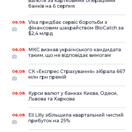
валюти за картковими операціями
банків на 6 серпня
Visa придбає сервіс боротьби з
06.08
фінансовим шахрайством BioCatch за
$2,4 млрд
МКС визнав українського кандидата
06.08
таким, що не відповідає вимогам
СК «Експрес Страхування» зібрала 667
06.08
млн грн премій
Курси валют у банках Києва, Одеси,
06.08
Львова та Харкова
Eli Lilly збільшила квартальний чистий
06.08
прибуток на 25%