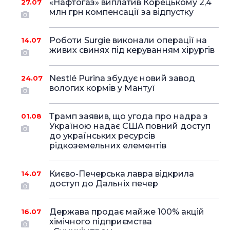
«Нафтогаз» виплатив Корецькому 2,4
27.07
млн грн компенсації за відпустку
Роботи Surgie виконали операції на
14.07
живих свинях під керуванням хірургів
Nestlé Purina збудує новий завод
24.07
вологих кормів у Мантуї
Трамп заявив, що угода про надра з
01.08
Україною надає США повний доступ
до українських ресурсів
рідкоземельних елементів
Києво-Печерська лавра відкрила
14.07
доступ до Дальніх печер
Держава продає майже 100% акцій
16.07
хімічного підприємства