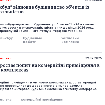
мплекс
кбуд" відновив будівництво об’єктів із
отовністю
міськбуд» відновило будівельні роботи на 11 із 24 житлових
анує ввести в експлуатацію шість із них до кінця 2026 року,
ресслужбі компанії агентству «Інтерфакс-Україна»
іськбуд
Будівельні
житловий
роботи
комплекс
мплекс
27.02.2025
 зростає попит на комерційні приміщення в
 комплексах
рційні приміщення в житлових комплексах зростає, орендні
чно повернулися до довоєнного рівня, повідомила
ректор «Інтергал-Буд» Анна Лаєвська агентству «Інтерфакс-
мплекс
комерційні приміщення