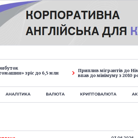
рибуток
Приплив мігрантів до Н
омашин» зріс до 6,5 млн
впав до мінімуму з 2010 р
АНАЛIТИКА
ВАЛЮТА
КРИПТОВАЛЮТА
АК
03.06.2026