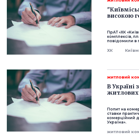
житловий ко
"Київмісь
високою г
ПрАТ «ХК «Київ
комплексів, пл
повідомили в п
ХК
Київм
житловий ко
В Україні
житлових
Попит на коме
ставки практи
комерційний ди
Україна».
житловий ко