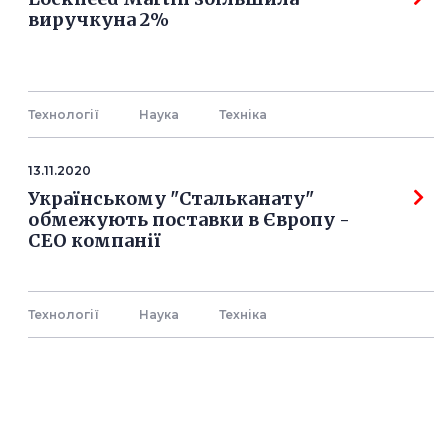
виручкуна 2%
Технології
Наука
Технiка
13.11.2020
Українському "Стальканату"
обмежують поставки в Європу -
СЕО компанії
Технології
Наука
Технiка