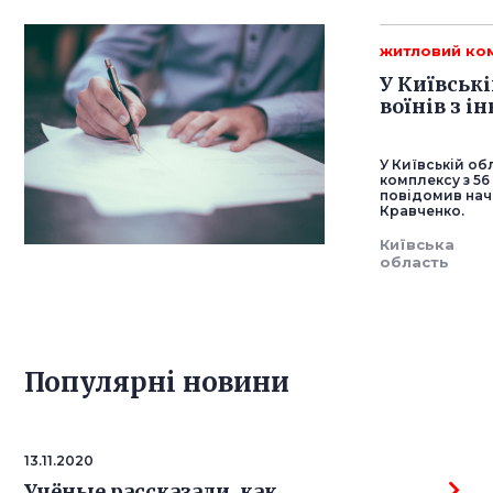
житловий ко
У Київськ
воїнів з і
У Київській о
комплексу з 56
повідомив нача
Кравченко.
Київська
область
Популярнi новини
13.11.2020
Учёные рассказали, как