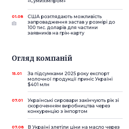
«Сумихімпром»
США розглядають можливість
01.08
запровадження застав у розмірі до
100 тис. доларів для частини
заявників на грін-карту
Огляд компаній
За підсумками 2025 року експорт
15.01
молочної продукції приніс Україні
$401 млн
Українські сировари закінчують рік зі
07.01
скороченням виробництва через
конкуренцію з імпортом
В Україні злетіли ціни на масло через
07.08