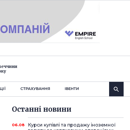
імеччини
оку
ЦІЇ
СТРАХУВАННЯ
IВЕНТИ
Останнi новини
Курси купівлі та продажу іноземної
06.08