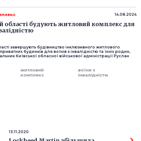
мплекс
14.08.2024
ій області будують житловий комплекс для
нвалідністю
бласті завершують будівництво інклюзивного житлового
 приватних будинків для воїнів з інвалідністю та їхніх родин,
льник Київської обласної військової адміністрації Руслан
житловий
воїни з
комплекс
інвалідністю
13.11.2020
Lockheed Martin збільшила