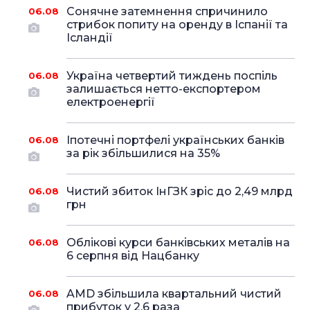
Сонячне затемнення спричинило
06.08
стрибок попиту на оренду в Іспанії та
Ісландії
Україна четвертий тиждень поспіль
06.08
залишається нетто-експортером
електроенергії
Іпотечні портфелі українських банків
06.08
за рік збільшилися на 35%
Чистий збиток ІнГЗК зріс до 2,49 млрд
06.08
грн
Облікові курси банківських металів на
06.08
6 серпня від Нацбанку
AMD збільшила квартальний чистий
06.08
прибуток у 2,6 раза