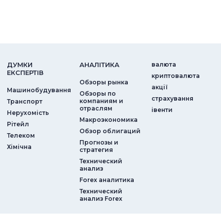
ДУМКИ
АНАЛIТИКА
валюта
ЕКСПЕРТIВ
криптовалюта
Обзоры рынка
акції
Машинобудування
Обзоры по
страхування
компаниям и
Транспорт
отраслям
iвенти
Нерухомість
Макроэкономика
Рітейл
Обзор облигаций
Телеком
Прогнозы и
Хімічна
стратегия
Технический
анализ
Forex аналитика
Технический
анализ Forex