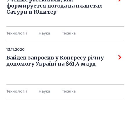
формируется погода на планетах
Сатурн и Юпитер
Технології
Наука
Технiка
13.11.2020
Байден запросив у Конгресу річну
допомогу Україні на $61,4 млрд
Технології
Наука
Технiка