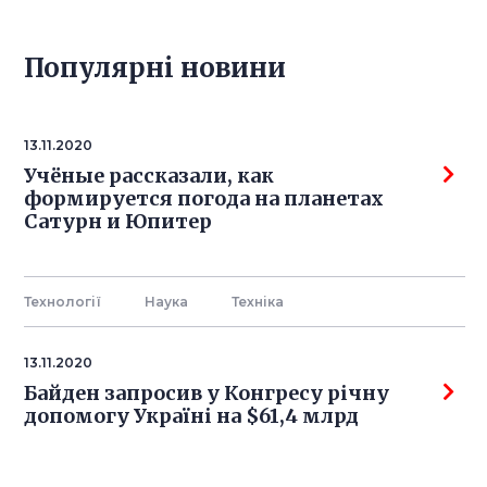
Популярнi новини
13.11.2020
Учёные рассказали, как
формируется погода на планетах
Сатурн и Юпитер
Технології
Наука
Технiка
13.11.2020
Байден запросив у Конгресу річну
допомогу Україні на $61,4 млрд