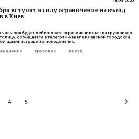
18.09.2023
ября вступят в силу ограничение на въезд
в в Киев
 в часы пик будет действовать ограничение въезда грузовиков
столицу, сообщается в телеграм-канале Киевской городской
ой администрации в понедельник.
раничение
грузовик
въезд
4
5