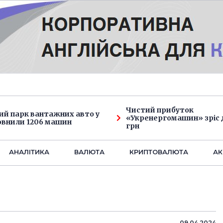
Чистий прибуток
ий парк вантажних авто у
«Укренергомашин» зріс д
овнили 1206 машин
грн
АНАЛIТИКА
ВАЛЮТА
КРИПТОВАЛЮТА
АК
09.04.2024