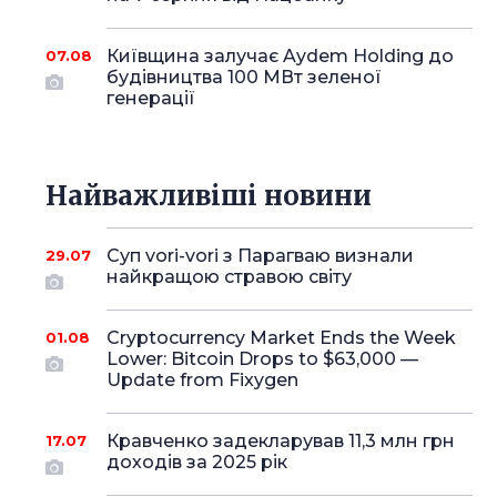
Київщина залучає Aydem Holding до
07.08
будівництва 100 МВт зеленої
генерації
Найважливіші новини
Суп vori-vori з Парагваю визнали
29.07
найкращою стравою світу
Cryptocurrency Market Ends the Week
01.08
Lower: Bitcoin Drops to $63,000 —
Update from Fixygen
Кравченко задекларував 11,3 млн грн
17.07
доходів за 2025 рік