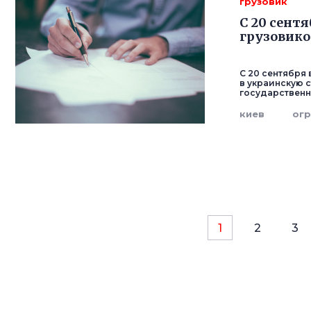
грузовик
С 20 сент
грузовико
С 20 сентября
в украинскую 
государственн
киев
ог
1
2
3