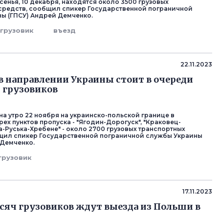
сенья, 10 декабря, находятся около 3500 грузовых
средств, сообщил спикер Государственной пограничной
ы (ГПСУ) Андрей Демченко.
грузовик
въезд
22.11.2023
в направлении Украины стоит в очереди
0 грузовиков
на утро 22 ноября на украинско-польской границе в
ех пунктов пропуска - "Ягодин-Дорогуск", "Краковец-
а-Руська-Хребене" - около 2700 грузовых транспортных
щил спикер Государственной пограничной службы Украины
 Демченко.
грузовик
17.11.2023
ысяч грузовиков ждут выезда из Польши в