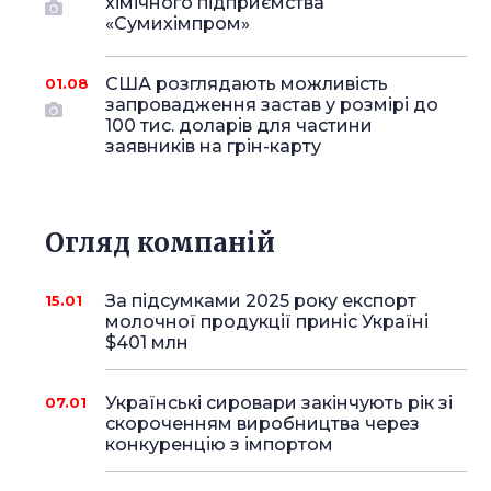
хімічного підприємства
«Сумихімпром»
США розглядають можливість
01.08
запровадження застав у розмірі до
100 тис. доларів для частини
заявників на грін-карту
Огляд компаній
За підсумками 2025 року експорт
15.01
молочної продукції приніс Україні
$401 млн
Українські сировари закінчують рік зі
07.01
скороченням виробництва через
конкуренцію з імпортом