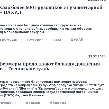
ехало более 400 грузовиков с гуманитарной
- ЦАХАЛ
 въехало самое большое количество грузовиков с
помощью с начала войны, сообщили в Армии обороны
Л) в понедельник вечером.
я помощь
грузовик
газа
ЦАХАЛ
25.02.2024
 фермеры продолжают блокаду движения
в – Госпогранслужба
меры продолжают блокировать движение грузовых
редств на направлениях пунктов пропуска "Ягодин", "Устилуг",
ва-Русская", "Шегини" и "Краковец", всего в очередях находится
рузовиков, сообщает спикер Государственной пограничной
ы (ГПСУ) Андрей Демченко.
грузовик
фермер
блокада