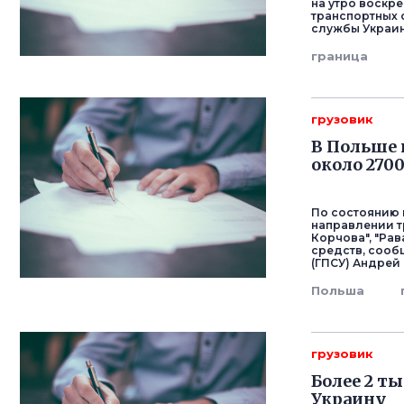
на утро воскре
транспортных 
службы Украин
граница
грузовик
В Польше 
около 270
По состоянию 
направлении тр
Корчова", "Рав
средств, сооб
(ГПСУ) Андрей
Польша
грузовик
Более 2 т
Украину