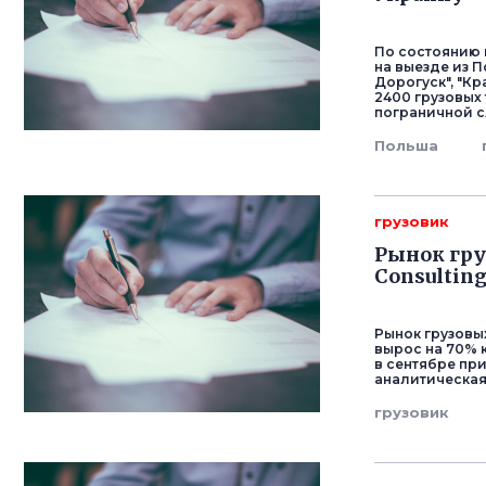
По состоянию н
на выезде из П
Дорогуск", "К
2400 грузовых
пограничной с
Польша
грузовик
Рынок гру
Consultin
Рынок грузовы
вырос на 70% к
в сентябре пр
аналитическая
грузовик