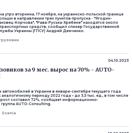
а утро вторника, 17 ноября, на украинско-польской границе
ольши в направлении трех пунктов пропуска - "Ягодин-
раковец-Корчова", "Рава-Руська-Хребене" находятся около
 транспортных средств, сообщил спикер Государственной
лужбы Украины (ГПСУ) Андрей Демченко.
грузовик
04.10.2023
зовиков за 9 мес. вырос на 70% - AUTO-
g
х автомобилей в Украине в январе-сентябре текущего года
 аналогичному периоду 2022 года – до 3,5 тыс. ед., в том числе
ирост составил 72%, сообщает информационно-
 группа AUTO-Consulting.
Scania