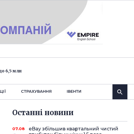
о 6,5 млн
ЦІЇ
СТРАХУВАННЯ
IВЕНТИ
Останнi новини
eBay збільшив квартальний чистий
07.08