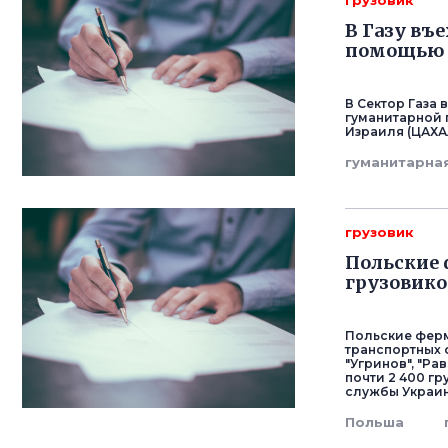
грузовик
В Газу въ
помощью 
В Сектор Газа
гуманитарной 
Израиля (ЦАХА
гуманитарна
грузовик
Польские
грузовико
Польские фер
транспортных с
"Угринов", "Ра
почти 2 400 г
службы Украин
Польша