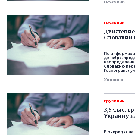
грузовик
грузовик
Движение 
Словакии 
По информации
декабря, пред
неопределенны
Словакию пере
Госпогранслуж
Украина
грузовик
3,5 тыс. г
Украину н
В очередях на