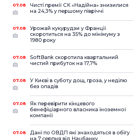
Чисті премії СК «Надійна» знизилися
07.08
на 24,3% у першому півріччі
Урожай кукурудзи у Франції
07.08
скоротиться на 35% до мінімуму з
1980 року
SoftBank скоротила квартальний
07.08
чистий прибуток на 17,7%
У Києві в суботу дощ, гроза, у неділю
07.08
без опадів
Як перевірити кінцевого
07.08
бенефіціарного власника іноземної
компанії
Дані по ОВДП які знаходяться в обігу
07.08
на 7 серпня від Нацбанку