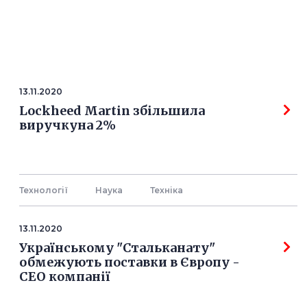
13.11.2020
Lockheed Martin збільшила
виручкуна 2%
Технології
Наука
Технiка
13.11.2020
Українському "Стальканату"
обмежують поставки в Європу -
СЕО компанії