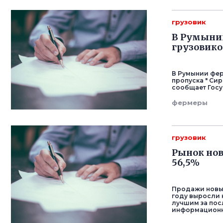
грузовик
В Румыни
грузовико
В Румынии фер
пропуска " Си
сообщает Госу
фермеры
грузовик
Рынок нов
56,5%
Продажи новых
году выросли н
лучшим за пос
информационно