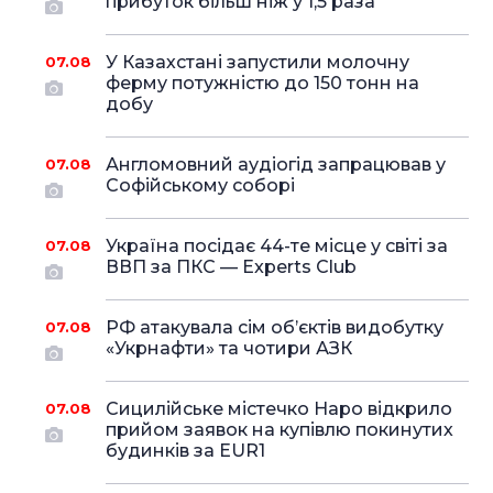
прибуток більш ніж у 1,5 раза
У Казахстані запустили молочну
07.08
ферму потужністю до 150 тонн на
добу
Англомовний аудіогід запрацював у
07.08
Софійському соборі
Україна посідає 44-те місце у світі за
07.08
ВВП за ПКС — Experts Club
РФ атакувала сім об’єктів видобутку
07.08
«Укрнафти» та чотири АЗК
Сицилійське містечко Наро відкрило
07.08
прийом заявок на купівлю покинутих
будинків за EUR1