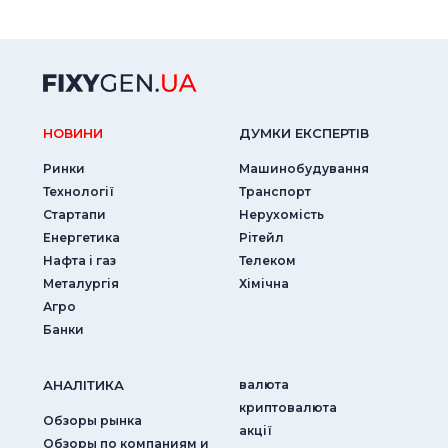
НОВИНИ
ДУМКИ ЕКСПЕРТIВ
Ринки
Машинобудування
Технології
Транспорт
Стартапи
Нерухомість
Енергетика
Рітейл
Нафта і газ
Телеком
Металургія
Хімічна
Агро
Банки
АНАЛIТИКА
валюта
криптовалюта
Обзоры рынка
акції
Обзоры по компаниям и