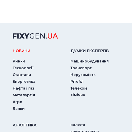
НОВИНИ
ДУМКИ ЕКСПЕРТIВ
Ринки
Машинобудування
Технології
Транспорт
Стартапи
Нерухомість
Енергетика
Рітейл
Нафта і газ
Телеком
Металургія
Хімічна
Агро
Банки
АНАЛIТИКА
валюта
криптовалюта