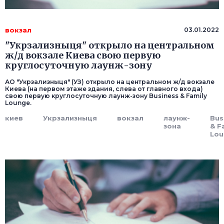
вокзал
03.01.2022
"Укрзализныця" открыло на центральном
ж/д вокзале Киева свою первую
круглосуточную лаунж-зону
АО "Укрзализныця" (УЗ) открыло на центральном ж/д вокзале
Киева (на первом этаже здания, слева от главного входа)
свою первую круглосуточную лаунж-зону Business & Family
Lounge.
киев
Укрзализныця
вокзал
лаунж-
Bus
зона
& F
Lou