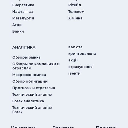
Енергетика
Рітейл
Нафта і газ
Телеком
Металургія
Хімічна
Агро
Банки
АНАЛIТИКА
валюта
криптовалюта
Обзоры рынка
акції
Обзоры по компаниям и
страхування
отраслям
iвенти
Макроэкономика
Обзор облигаций
Прогнозы и стратегия
Технический анализ
Forex аналитика
Технический анализ
Forex