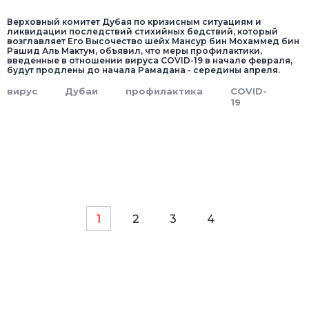
Верховный комитет Дубая по кризисным ситуациям и
ликвидации последствий стихийных бедствий, который
возглавляет Его Высочество шейх Мансур бин Мохаммед бин
Рашид Аль Мактум, объявил, что меры профилактики,
введенные в отношении вируса COVID-19 в начале февраля,
будут продлены до начала Рамадана - середины апреля.
вирус
Дубаи
профилактика
COVID-
19
1
2
3
4