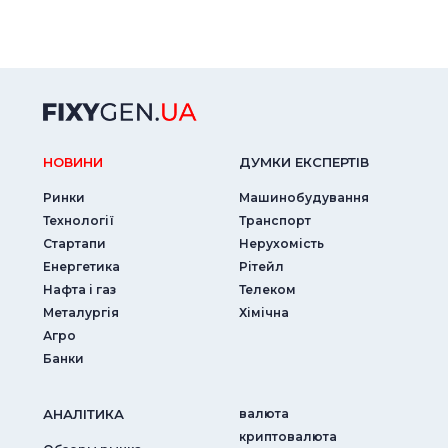
НОВИНИ
ДУМКИ ЕКСПЕРТIВ
Ринки
Машинобудування
Технології
Транспорт
Стартапи
Нерухомість
Енергетика
Рітейл
Нафта і газ
Телеком
Металургія
Хімічна
Агро
Банки
АНАЛIТИКА
валюта
криптовалюта