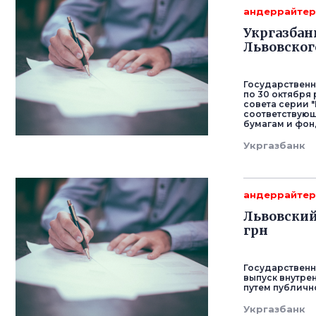
андеррайте
Укргазбан
Львовског
Государственн
по 30 октября
совета серии "
соответствующ
бумагам и фон
Укргазбанк
андеррайте
Львовский
грн
Государственн
выпуск внутрен
путем публич
Укргазбанк