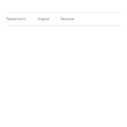
Технології
Наука
Технiка