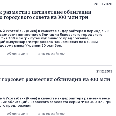
р
28.10.2020
к разместит пятилетние облигации
о городского совета на 300 млн грн
ый Укргазбанк (Киев) в качестве андеррайтера в период с 29
 разместит пятилетние облигации Львовского городского
L" на 300 млн грн путем публичного предложения,
ий выпуск зарегистрировала Нацкомиссия по ценным
довому рынку Украины 20 октября.
облигация
андеррайтер
р
21.12.2019
 горсовет разместил облигации на 300 млн
ый Укргазбанк (Киев) в качестве андеррайтера разметил весь
них облигаций Львовского горсовета серии "I" на 300 млн грн
ного предложения
облигация
андеррайтер