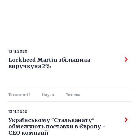
13.11.2020
Lockheed Martin збільшила
виручкуна 2%
Технології
Наука
Технiка
13.11.2020
Українському "Стальканату"
обмежують поставки в Європу -
СЕО компанії