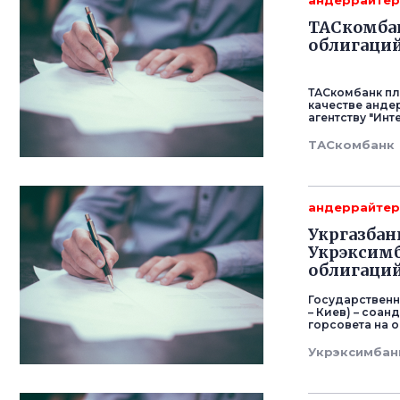
андеррайте
ТАСкомба
облигаций
ТАСкомбанк пл
качестве анде
агентству "Инт
ТАСкомбанк
андеррайте
Укргазбан
Укрэксимб
облигаций
Государственн
– Киев) – соа
горсовета на 
Укрэксимбан