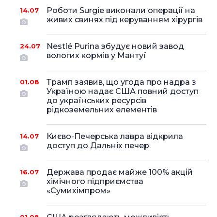
Роботи Surgie виконали операції на
14.07
живих свинях під керуванням хірургів
Nestlé Purina збудує новий завод
24.07
вологих кормів у Мантуї
Трамп заявив, що угода про надра з
01.08
Україною надає США повний доступ
до українських ресурсів
рідкоземельних елементів
Києво-Печерська лавра відкрила
14.07
доступ до Дальніх печер
Держава продає майже 100% акцій
16.07
хімічного підприємства
«Сумихімпром»