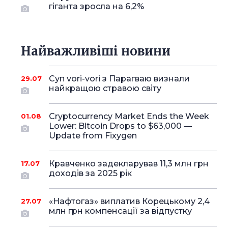
гіганта зросла на 6,2%
Найважливіші новини
Суп vori-vori з Парагваю визнали
29.07
найкращою стравою світу
Cryptocurrency Market Ends the Week
01.08
Lower: Bitcoin Drops to $63,000 —
Update from Fixygen
Кравченко задекларував 11,3 млн грн
17.07
доходів за 2025 рік
«Нафтогаз» виплатив Корецькому 2,4
27.07
млн грн компенсації за відпустку