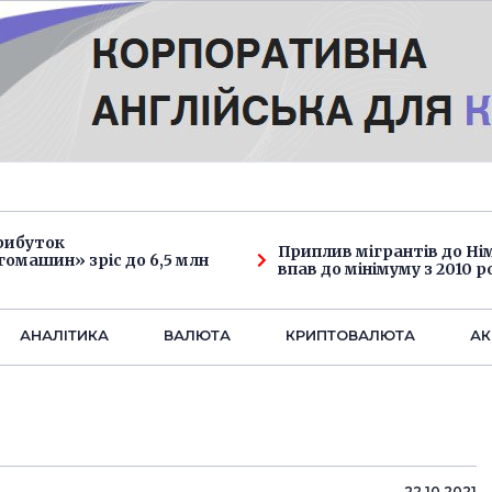
рибуток
Приплив мігрантів до Н
омашин» зріс до 6,5 млн
впав до мінімуму з 2010 р
АНАЛIТИКА
ВАЛЮТА
КРИПТОВАЛЮТА
АК
22.10.2021