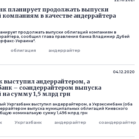
р
нк планирует продолжать выпуски
 компаниям в качестве андеррайтера
анирует продолжать выпуски облигаций компаниям в
ррайтера, сообщил глава правления банка Владимир Дубей
ерфакс-Украина".
облигация
андеррайтер
р
04.12.2020
к выступил андеррайтером, а
анк – соандеррайтером выпуска
 на сумму 1,5 млрд грн
ый Укргазбанк выступил андеррайтером, а Укрэксимбанк (оба
ндеррайтером выпуска муниципальных облигаций Киевского
общую номинальную сумму 1,496 млрд грн
к
Укргазбанк
андеррайтер
соандеррайтер