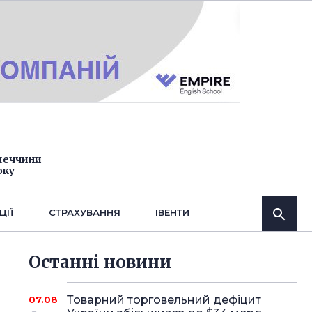
імеччини
оку
ЦІЇ
СТРАХУВАННЯ
IВЕНТИ
Останнi новини
Товарний торговельний дефіцит
07.08