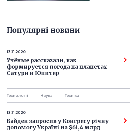
Популярнi новини
13.11.2020
Учёные рассказали, как
формируется погода на планетах
Сатурн и Юпитер
Технології
Наука
Технiка
13.11.2020
Байден запросив у Конгресу річну
допомогу Україні на $61,4 млрд