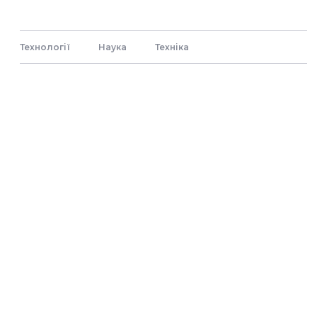
Технології
Наука
Технiка