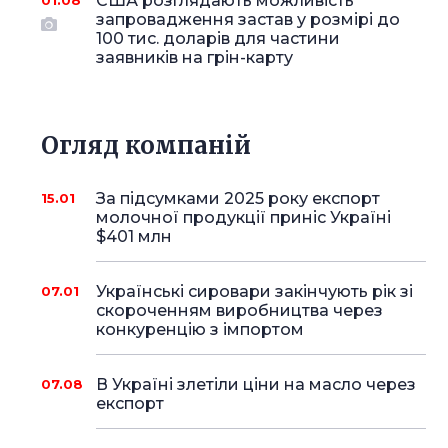
США розглядають можливість
01.08
запровадження застав у розмірі до
100 тис. доларів для частини
заявників на грін-карту
Огляд компаній
За підсумками 2025 року експорт
15.01
молочної продукції приніс Україні
$401 млн
Українські сировари закінчують рік зі
07.01
скороченням виробництва через
конкуренцію з імпортом
В Україні злетіли ціни на масло через
07.08
експорт