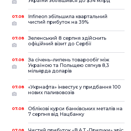
України збільшився до $34 млрд
Infineon збільшила квартальний
07.08
чистий прибуток на 39%
Зеленський 8 серпня здійснить
07.08
офіційний візит до Сербії
За січень–липень товарообіг між
07.08
Україною та Польщею сягнув 8,3
мільярда доларів
«Укрнафта» інвестує у придбання 100
07.08
нових паливовозів
Облікові курси банківських металів на
07.08
7 серпня від Нацбанку
Чистий прибуток «В.А.Т.-Прилуки» зріс
07.08