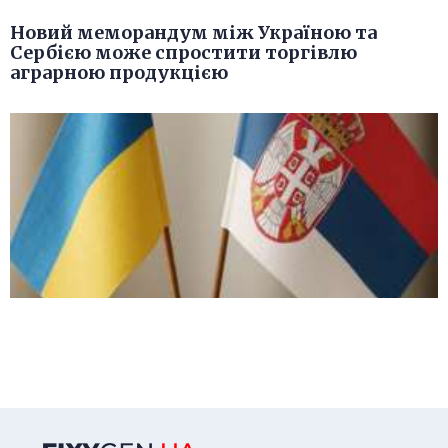
Новий меморандум між Україною та
Сербією може спростити торгівлю
аграрною продукцією