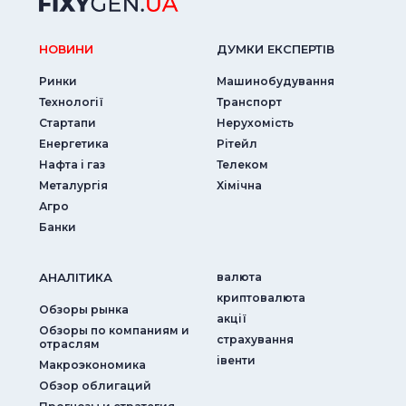
НОВИНИ
ДУМКИ ЕКСПЕРТIВ
Ринки
Машинобудування
Технології
Транспорт
Стартапи
Нерухомість
Енергетика
Рітейл
Нафта і газ
Телеком
Металургія
Хімічна
Агро
Банки
АНАЛIТИКА
валюта
криптовалюта
Обзоры рынка
акції
Обзоры по компаниям и
страхування
отраслям
iвенти
Макроэкономика
Обзор облигаций