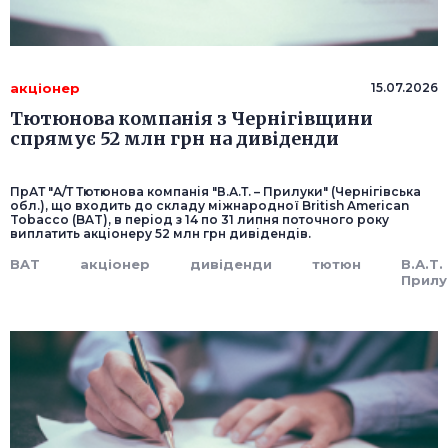
акціонер
15.07.2026
Тютюнова компанія з Чернігівщини
спрямує 52 млн грн на дивіденди
ПрАТ "А/Т Тютюнова компанія "В.А.Т. – Прилуки" (Чернігівська
обл.), що входить до складу міжнародної British American
Tobacco (BAT), в період з 14 по 31 липня поточного року
виплатить акціонеру 52 млн грн дивідендів.
BAT
акціонер
дивіденди
тютюн
В.А.Т. 
Прилу