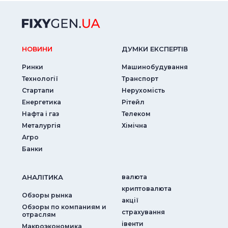
НОВИНИ
ДУМКИ ЕКСПЕРТIВ
Ринки
Машинобудування
Технології
Транспорт
Стартапи
Нерухомість
Енергетика
Рітейл
Нафта і газ
Телеком
Металургія
Хімічна
Агро
Банки
АНАЛIТИКА
валюта
криптовалюта
Обзоры рынка
акції
Обзоры по компаниям и
страхування
отраслям
iвенти
Макроэкономика