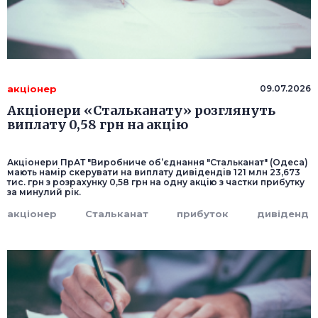
акціонер
09.07.2026
Акціонери «Стальканату» розглянуть
виплату 0,58 грн на акцію
Акціонери ПрАТ "Виробниче об’єднання "Стальканат" (Одеса)
мають намір скерувати на виплату дивідендів 121 млн 23,673
тис. грн з розрахунку 0,58 грн на одну акцію з частки прибутку
за минулий рік.
акціонер
Стальканат
прибуток
дивіденд