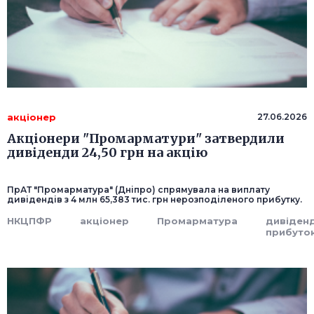
акціонер
27.06.2026
Акціонери "Промарматури" затвердили
дивіденди 24,50 грн на акцію
ПрАТ "Промарматура" (Дніпро) спрямувала на виплату
дивідендів з 4 млн 65,383 тис. грн нерозподіленого прибутку.
НКЦПФР
акціонер
Промарматура
дивіден
прибуто