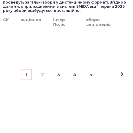
проведуть загальні збори у дистанційному форматі. Згідно з
даними, оприлюдненими в системі SMIDA від 1 червня 2026
року, збори відбудуться дистанційно.
СК
акціонер
Інтер-
збори
Поліс
акціонерів
1
2
3
4
5