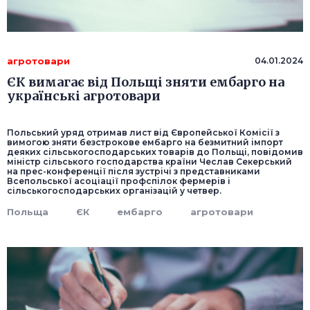
агротовари
04.01.2024
ЄК вимагає від Польщі зняти ембарго на
українські агротовари
Польський уряд отримав лист від Європейської Комісії з
вимогою зняти безстрокове ембарго на безмитний імпорт
деяких сільськогосподарських товарів до Польщі, повідомив
міністр сільського господарства країни Чеслав Секерський
на прес-конференції після зустрічі з представниками
Всепольської асоціації профспілок фермерів і
сільськогосподарських організацій у четвер.
Польща
ЄК
ембарго
агротовари