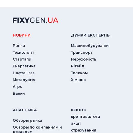
НОВИНИ
ДУМКИ ЕКСПЕРТIВ
Ринки
Машинобудування
Технології
Транспорт
Стартапи
Нерухомість
Енергетика
Рітейл
Нафта і газ
Телеком
Металургія
Хімічна
Агро
Банки
АНАЛIТИКА
валюта
криптовалюта
Обзоры рынка
акції
Обзоры по компаниям и
страхування
отраслям