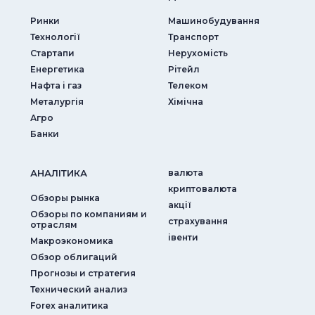
Ринки
Машинобудування
Технології
Транспорт
Стартапи
Нерухомість
Енергетика
Рітейл
Нафта і газ
Телеком
Металургія
Хімічна
Агро
Банки
АНАЛIТИКА
валюта
криптовалюта
Обзоры рынка
акції
Обзоры по компаниям и
страхування
отраслям
iвенти
Макроэкономика
Обзор облигаций
Прогнозы и стратегия
Технический анализ
Forex аналитика