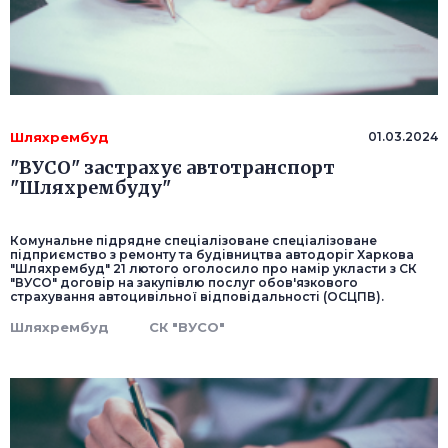
Шляхрембуд
01.03.2024
"ВУСО" застрахує автотранспорт
"Шляхрембуду"
Комунальне підрядне спеціалізоване спеціалізоване
підприємство з ремонту та будівництва автодоріг Харкова
"Шляхрембуд" 21 лютого оголосило про намір укласти з СК
"ВУСО" договір на закупівлю послуг обов'язкового
страхування автоцивільної відповідальності (ОСЦПВ).
Шляхрембуд
СК "ВУСО"