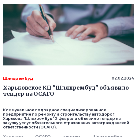
Шляхрембуд
02.02.2024
Харьковское КП "Шляхрембуд" объявило
тендер на ОСАГО
Коммунальное подрядное специализированное
предприятие по ремонту и строительству автодорог
Харькова "Шляхрембуд" 2 февраля объявило тендер на
закупку услуг обязательного страхования автогражданской
ответственности (ОСАГО).
Харьков
ОСАГО
тендер
Шляхрембуд