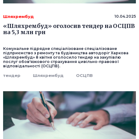
Шляхрембуд
10.04.2025
«Шляхрембуд» оголосив тендер на ОСЦПВ
на 5,3 млн грн
Комунальне підрядне спеціалізоване спеціалізоване
підприємство з ремонту та будівництва автодоріг Харкова
«Шляхрембуд» 8 квітня оголосило тендер на закупівлю
послуг обов'язкового страхування цивільно-правової
відповідальності (ОСЦПВ).
тендер
Шляхрембуд
ОСЦПВ