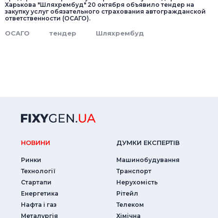
Харькова "Шляхрембуд" 20 октября объявило тендер на
закупку услуг обязательного страхования автогражданской
ответственности (ОСАГО).
ОСАГО
тендер
Шляхрембуд
НОВИНИ
ДУМКИ ЕКСПЕРТIВ
Ринки
Машинобудування
Технології
Транспорт
Стартапи
Нерухомість
Енергетика
Рітейл
Нафта і газ
Телеком
Металургія
Хімічна