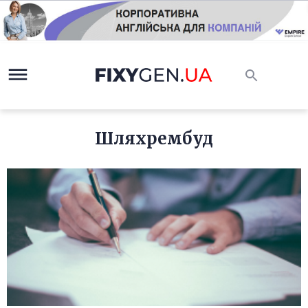
Шляхрембуд