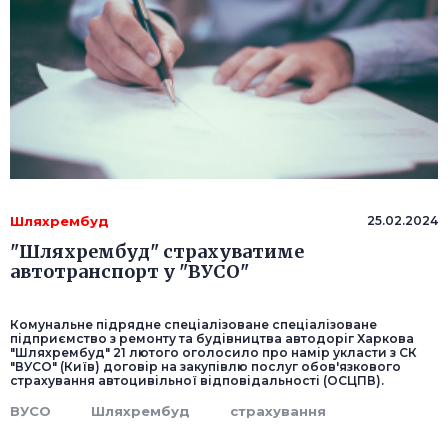
Шляхрембуд
25.02.2024
"Шляхрембуд" страхуватиме
автотранспорт у "ВУСО"
Комунальне підрядне спеціалізоване спеціалізоване
підприємство з ремонту та будівництва автодоріг Харкова
"Шляхрембуд" 21 лютого оголосило про намір укласти з СК
"ВУСО" (Київ) договір на закупівлю послуг обов'язкового
страхування автоцивільної відповідальності (ОСЦПВ).
ВУСО
Шляхрембуд
страхування