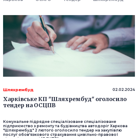
Шляхрембуд
02.02.2024
Харківське КП "Шляхрембуд" оголосило
тендер на ОСЦПВ
Комунальне підрядне спеціалізоване спеціалізоване
підприємство з ремонту та будівництва автодоріг Харкова
"Шляхрембуд" 2 лютого оголосило тендер на закупівлю
послуг обов'язкового страхування цивільно-правової