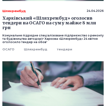
Шляхрембуд
24.04.2026
Харківський «Шляхрембуд» оголосив
тендери на ОСАГО на суму майже 8 млн
грн
Комунальне підрядне спеціалізоване підприємство з ремонту
та будівництва автодоріг Харкова «Шляхрембуд» 24 квітня
оголосило тендер на обов'
ОСАГО
Шляхрембуд
тендери