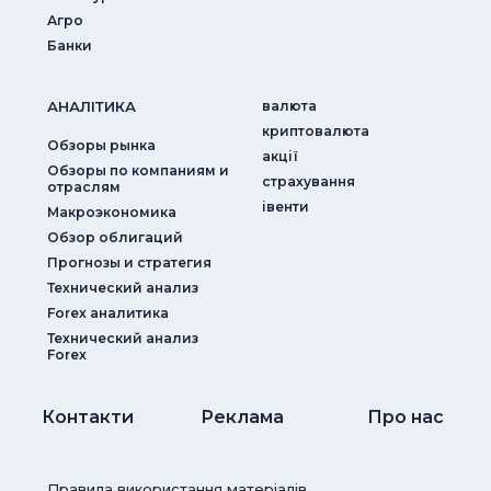
Агро
Банки
АНАЛIТИКА
валюта
криптовалюта
Обзоры рынка
акції
Обзоры по компаниям и
страхування
отраслям
iвенти
Макроэкономика
Обзор облигаций
Прогнозы и стратегия
Технический анализ
Forex аналитика
Технический анализ
Forex
Контакти
Реклама
Про нас
Правила використання матеріалів