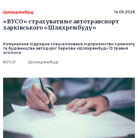
Шляхрембуд
14.05.2026
«ВУСО» страхуватиме автотранспорт
харківського «Шляхрембуду»
Комунальне підрядне спеціалізоване підприємство з ремонту
та будівництва автодоріг Харкова «Шляхрембуд» 13 травня
оголоси
ВУСО
Шляхрембуд