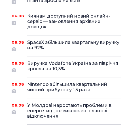
гіганта зросла на 6,2%
Киянам доступний новий онлайн-
06.08
сервіс — замовлення архівних
довідок
SpaceX збільшила квартальну виручку
06.08
на 92%
Виручка Vodafone Україна за півріччя
06.08
зросла на 10,3%
Nintendo збільшила квартальний
06.08
чистий прибуток у 1,5 раза
У Молдові наростають проблеми в
06.08
енергетиці, не виключені планові
відключення