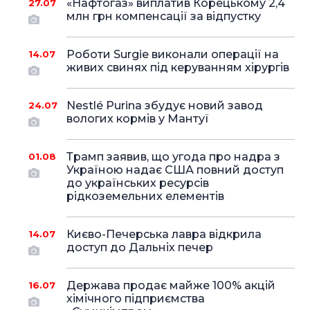
«Нафтогаз» виплатив Корецькому 2,4
27.07
млн грн компенсації за відпустку
Роботи Surgie виконали операції на
14.07
живих свинях під керуванням хірургів
Nestlé Purina збудує новий завод
24.07
вологих кормів у Мантуї
Трамп заявив, що угода про надра з
01.08
Україною надає США повний доступ
до українських ресурсів
рідкоземельних елементів
Києво-Печерська лавра відкрила
14.07
доступ до Дальніх печер
Держава продає майже 100% акцій
16.07
хімічного підприємства