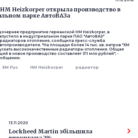
HM Heizkorper открыла производство в
льном парке АвтоВАЗа
 дочернее предприятие германской HM Heizkorper, в
апустило в индустриальном парке ПАО "АвтоВАЗ"
 радиаторов отопления, сообщила пресс-служба
втопроизводителя. "На площади более 14 тыс. кв. метров "ХМ
пускать высококачественные радиаторы отопления. Общая
ий в новое производство составляет 311 млн рублей", -
ообщении.
ХМ Рус
HM Heizkorper
радиатор
13.11.2020
Lockheed Martin збільшила
виручкуна 2%