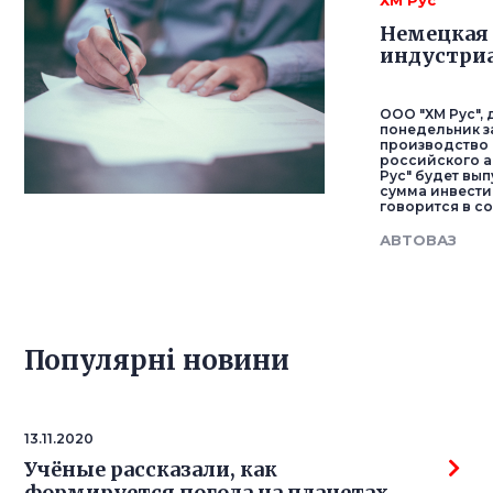
ХМ Рус
Немецкая 
индустриа
ООО "ХМ Рус",
понедельник з
производство
российского а
Рус" будет вы
сумма инвестиц
говорится в с
АВТОВАЗ
Популярнi новини
13.11.2020
Учёные рассказали, как
формируется погода на планетах