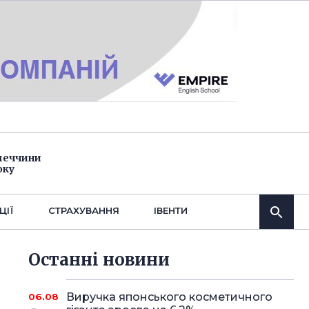
імеччини
оку
ЦІЇ
СТРАХУВАННЯ
IВЕНТИ
Останнi новини
Виручка японського косметичного
06.08