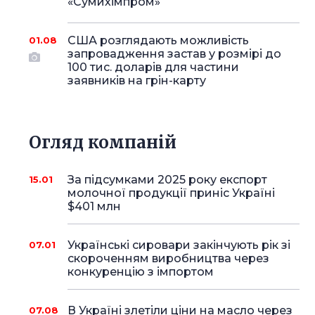
«Сумихімпром»
США розглядають можливість
01.08
запровадження застав у розмірі до
100 тис. доларів для частини
заявників на грін-карту
Огляд компаній
За підсумками 2025 року експорт
15.01
молочної продукції приніс Україні
$401 млн
Українські сировари закінчують рік зі
07.01
скороченням виробництва через
конкуренцію з імпортом
В Україні злетіли ціни на масло через
07.08