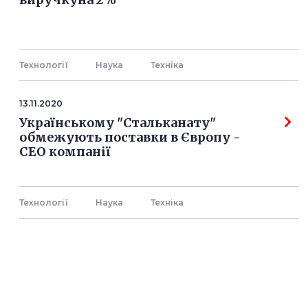
Технології
Наука
Технiка
13.11.2020
Українському "Стальканату"
обмежують поставки в Європу -
СЕО компанії
Технології
Наука
Технiка