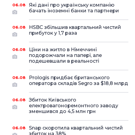
Які дані про українську компанію
06.08
бачать іноземні банки та партнери
HSBC збільшив квартальний чистий
06.08
прибуток у 1,7 раза
Ціни на житло в Німеччині
06.08
подорожчали на папері, але
подешевшали в реальності
Prologis придбає британського
06.08
оператора складів Segro за $18,8 млрд
Збиток Київського
06.08
електровагоноремонтного заводу
зменшився до 4,5 млн грн
Snap скоротила квартальний чистий
06.08
збиток на 38%