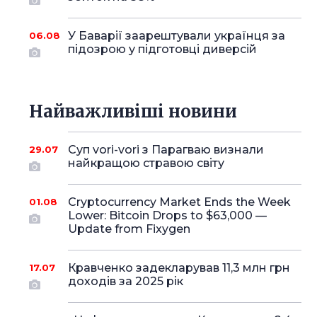
У Баварії заарештували українця за
06.08
підозрою у підготовці диверсій
Найважливіші новини
Суп vori-vori з Парагваю визнали
29.07
найкращою стравою світу
Cryptocurrency Market Ends the Week
01.08
Lower: Bitcoin Drops to $63,000 —
Update from Fixygen
Кравченко задекларував 11,3 млн грн
17.07
доходів за 2025 рік