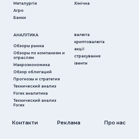
Металургія
Хімічна
Агро
Банки
АНАЛIТИКА
валюта
криптовалюта
Обзоры рынка
акції
Обзоры по компаниям и
страхування
отраслям
iвенти
Макроэкономика
Обзор облигаций
Прогнозы и стратегия
Технический анализ
Forex аналитика
Технический анализ
Forex
Контакти
Реклама
Про нас