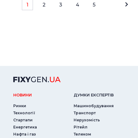
1
2
3
4
5
НОВИНИ
ДУМКИ ЕКСПЕРТIВ
Ринки
Машинобудування
Технології
Транспорт
Стартапи
Нерухомість
Енергетика
Рітейл
Нафта і газ
Телеком