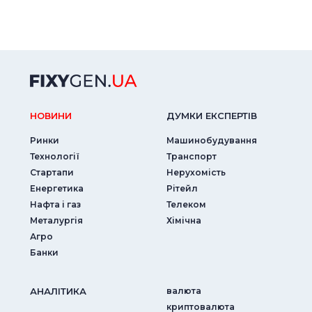
НОВИНИ
ДУМКИ ЕКСПЕРТIВ
Ринки
Машинобудування
Технології
Транспорт
Стартапи
Нерухомість
Енергетика
Рітейл
Нафта і газ
Телеком
Металургія
Хімічна
Агро
Банки
АНАЛIТИКА
валюта
криптовалюта