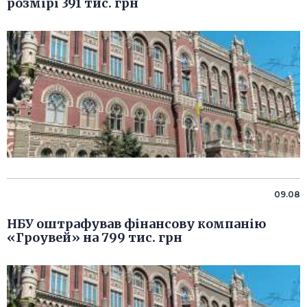
розмірі 391 тис. грн
09.08
НБУ оштрафував фінансову компанію
«Гроувей» на 799 тис. грн