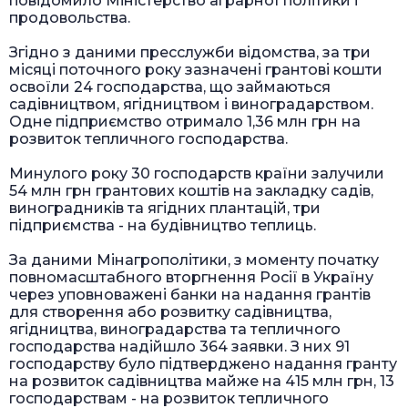
повідомило Міністерство аграрної політики і
продовольства.
Згідно з даними пресслужби відомства, за три
місяці поточного року зазначені грантові кошти
освоїли 24 господарства, що займаються
садівництвом, ягідництвом і виноградарством.
Одне підприємство отримало 1,36 млн грн на
розвиток тепличного господарства.
Минулого року 30 господарств країни залучили
54 млн грн грантових коштів на закладку садів,
виноградників та ягідних плантацій, три
підприємства - на будівництво теплиць.
За даними Мінагрополітики, з моменту початку
повномасштабного вторгнення Росії в Україну
через уповноважені банки на надання грантів
для створення або розвитку садівництва,
ягідництва, виноградарства та тепличного
господарства надійшло 364 заявки. З них 91
господарству було підтверджено надання гранту
на розвиток садівництва майже на 415 млн грн, 13
господарствам - на розвиток тепличного