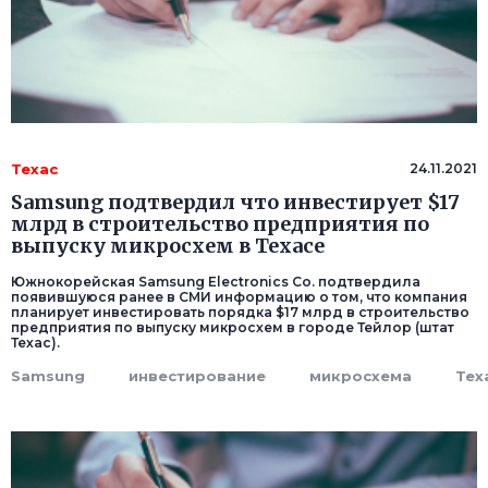
Техас
24.11.2021
Samsung подтвердил что инвестирует $17
млрд в строительство предприятия по
выпуску микросхем в Техасе
Южнокорейская Samsung Electronics Co. подтвердила
появившуюся ранее в СМИ информацию о том, что компания
планирует инвестировать порядка $17 млрд в строительство
предприятия по выпуску микросхем в городе Тейлор (штат
Техас).
Samsung
инвестирование
микросхема
Тех