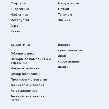
Стартапи
Нерухомість
Енергетика
Рітейл
Нафта і газ
Телеком
Металургія
Хімічна
Агро
Банки
АНАЛIТИКА
валюта
криптовалюта
Обзоры рынка
акції
Обзоры по компаниям и
страхування
отраслям
iвенти
Макроэкономика
Обзор облигаций
Прогнозы и стратегия
Технический анализ
Forex аналитика
Технический анализ
Forex