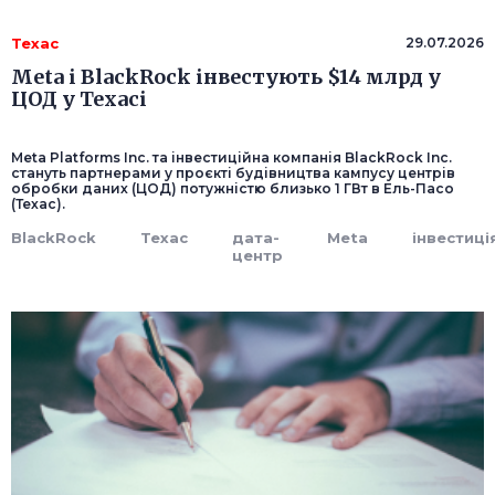
Техас
29.07.2026
Meta і BlackRock інвестують $14 млрд у
ЦОД у Техасі
Meta Platforms Inc. та інвестиційна компанія BlackRock Inc.
стануть партнерами у проєкті будівництва кампусу центрів
обробки даних (ЦОД) потужністю близько 1 ГВт в Ель-Пасо
(Техас).
BlackRock
Техас
дата-
Meta
інвестиці
центр