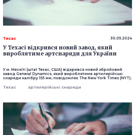
Техас
30.05.2024
У Техасі відкрився новий завод, який
вироблятиме артснаряди для України
У м. Мескіті (штат Техас, США) відкрився новий збройовий
завод General Dynamics, який вироблятиме артилерійські
снаряди калібру 155 мм, повідомляє The New York Times (NYT).
Техас
артилерійські снаряди