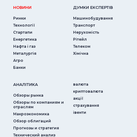
НОВИНИ
ДУМКИ ЕКСПЕРТIВ
Ринки
Машинобудування
Технології
Транспорт
Стартапи
Нерухомість
Енергетика
Рітейл
Нафта і газ
Телеком
Металургія
Хімічна
Агро
Банки
АНАЛIТИКА
валюта
криптовалюта
Обзоры рынка
акції
Обзоры по компаниям и
страхування
отраслям
iвенти
Макроэкономика
Обзор облигаций
Прогнозы и стратегия
Технический анализ