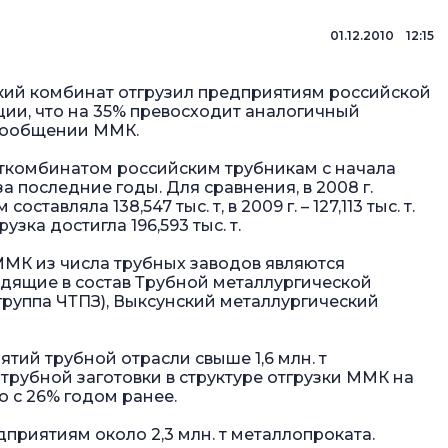
01.12.2010 12:15
ский комбинат отгрузил предприятиям российской
ции, что на 35% превосходит аналогичный
 сообщении ММК.
ткомбинатом российским трубникам с начала
а последние годы. Для сравнения, в 2008 г.
вляла 138,547 тыс. т, в 2009 г. – 127,113 тыс. т.
зка достигла 196,593 тыс. т.
К из числа трубных заводов являются
одящие в состав Трубной металлургической
группа ЧТПЗ), Выксунский металлургический
ятий трубной отрасли свыше 1,6 млн. т
 трубной заготовки в структуре отгрузки ММК на
 с 26% годом ранее.
дприятиям около 2,3 млн. т металлопроката.