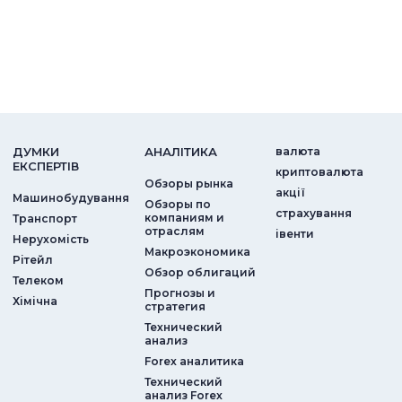
ДУМКИ
АНАЛIТИКА
валюта
ЕКСПЕРТIВ
криптовалюта
Обзоры рынка
акції
Машинобудування
Обзоры по
страхування
компаниям и
Транспорт
отраслям
iвенти
Нерухомість
Макроэкономика
Рітейл
Обзор облигаций
Телеком
Прогнозы и
Хімічна
стратегия
Технический
анализ
Forex аналитика
Технический
анализ Forex