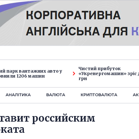
Чистий прибуток
ий парк вантажних авто у
«Укренергомашин» зріс д
овнили 1206 машин
грн
АНАЛIТИКА
ВАЛЮТА
КРИПТОВАЛЮТА
АК
ставит российским
оката