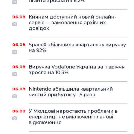
гіганта зросла на 6,2%
Киянам доступний новий онлайн-
06.08
сервіс — замовлення архівних
довідок
SpaceX збільшила квартальну виручку
06.08
на 92%
Виручка Vodafone Україна за півріччя
06.08
зросла на 10,3%
Nintendo збільшила квартальний
06.08
чистий прибуток у 1,5 раза
У Молдові наростають проблеми в
06.08
енергетиці, не виключені планові
відключення