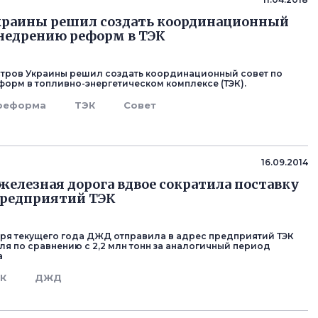
краины решил создать координационный
внедрению реформ в ТЭК
тров Украины решил создать координационный совет по
орм в топливно-энергетическом комплексе (ТЭК).
реформа
ТЭК
Совет
16.09.2014
железная дорога вдвое сократила поставку
предприятий ТЭК
тября текущего года ДЖД отправила в адрес предприятий ТЭК
угля по сравнению с 2,2 млн тонн за аналогичный период
а
К
ДЖД