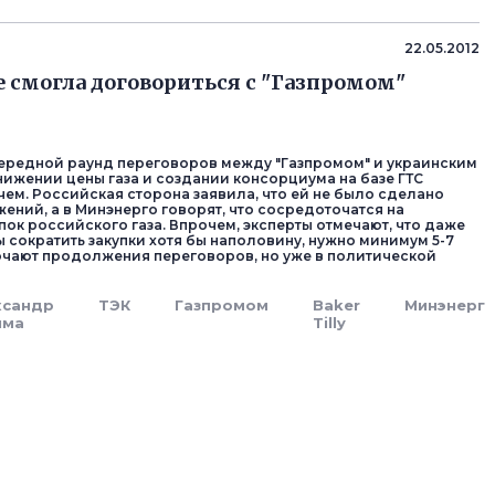
22.05.2012
е смогла договориться с "Газпромом"
редной раунд переговоров между "Газпромом" и украинским
нижении цены газа и создании консорциума на базе ГТС
чем. Российская сторона заявила, что ей не было сделано
ений, а в Минэнерго говорят, что сосредоточатся на
пок российского газа. Впрочем, эксперты отмечают, что даже
ы сократить закупки хотя бы наполовину, нужно минимум 5-7
лючают продолжения переговоров, но уже в политической
ксандр
ТЭК
Газпромом
Baker
Минэнерг
ыма
Tilly