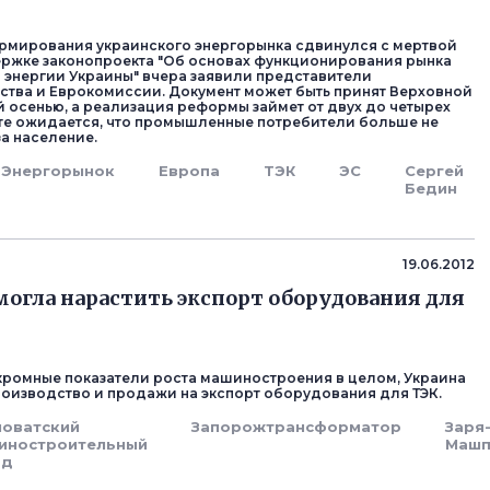
мирования украинского энергорынка сдвинулся с мертвой
ержке законопроекта "Об основах функционирования рынка
 энергии Украины" вчера заявили представители
тва и Еврокомиссии. Документ может быть принят Верховной
й осенью, а реализация реформы займет от двух до четырех
тате ожидается, что промышленные потребители больше не
за население.
Энергорынок
Европа
ТЭК
ЭС
Сергей
Бедин
19.06.2012
могла нарастить экспорт оборудования для
кромные показатели роста машиностроения в целом, Украина
оизводство и продажи на экспорт оборудования для ТЭК.
новатский
Запорожтрансформатор
Заря
иностроительный
Машп
од