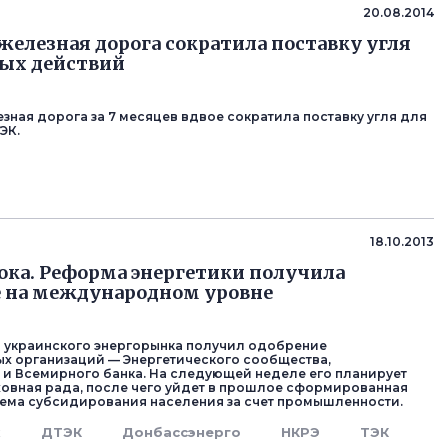
20.08.2014
железная дорога сократила поставку угля
вых действий
зная дорога за 7 месяцев вдвое сократила поставку угля для
ЭК.
18.10.2013
тока. Реформа энергетики получила
 на международном уровне
 украинского энергорынка получил одобрение
 организаций — Энергетического сообщества,
и Всемирного банка. На следующей неделе его планирует
овная рада, после чего уйдет в прошлое сформированная
схема субсидирования населения за счет промышленности.
к
ДТЭК
Донбассэнерго
НКРЭ
ТЭК