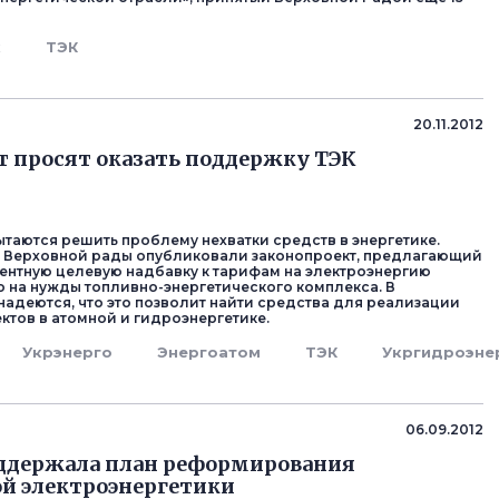
к
ТЭК
20.11.2012
 просят оказать поддержку ТЭК
ытаются решить проблему нехватки средств в энергетике.
е Верховной рады опубликовали законопроект, предлагающий
центную целевую надбавку к тарифам на электроэнергию
 на нужды топливно-энергетического комплекса. В
надеются, что это позволит найти средства для реализации
ктов в атомной и гидроэнергетике.
Укрэнерго
Энергоатом
ТЭК
Укргидроэне
06.09.2012
ддержала план реформирования
й электроэнергетики