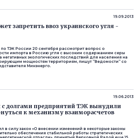
19.09.2013
жет запретить ввоз украинского угля -
по ТЭК России 20 сентября рассмотрит вопрос о
сти импорта в Россию угля с высоким содержанием серы
-за негативных экологических последствий для населения на
ерирующим мощностям территориям, пишут ”Ведомости” со
едставителя Минэнерго.
19.06.2013
 с долгами предприятий ТЭК вынудили
рнуться к механизму взаиморасчетов
ил в силу закон «О внесении изменений в некоторые законы
ительно обеспечения стабильной работы стратегических
нергетической отрасли», принятый Верховной Радой еще 15