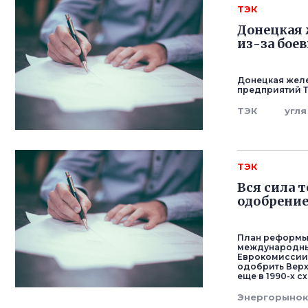
ТЭК
Донецкая 
из-за бое
Донецкая желе
предприятий Т
ТЭК
угля
ТЭК
Вся сила 
одобрение
План реформы
международных
Еврокомиссии 
одобрить Верх
еще в 1990-х 
Энергорыно