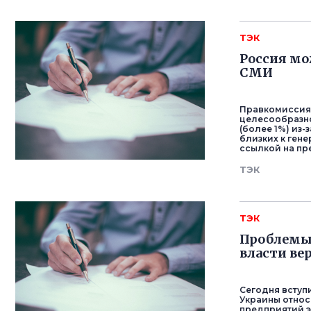
ТЭК
Россия мо
СМИ
Правкомиссия 
целесообразно
(более 1%) из
близких к ген
ссылкой на пр
ТЭК
ТЭК
Проблемы
власти ве
Сегодня вступ
Украины относ
предприятий э