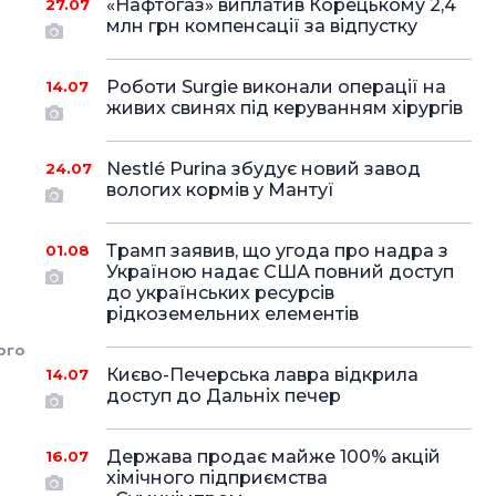
«Нафтогаз» виплатив Корецькому 2,4
27.07
млн грн компенсації за відпустку
Роботи Surgie виконали операції на
14.07
живих свинях під керуванням хірургів
Nestlé Purina збудує новий завод
24.07
вологих кормів у Мантуї
Трамп заявив, що угода про надра з
01.08
Україною надає США повний доступ
до українських ресурсів
рідкоземельних елементів
рго
Києво-Печерська лавра відкрила
14.07
доступ до Дальніх печер
Держава продає майже 100% акцій
16.07
хімічного підприємства