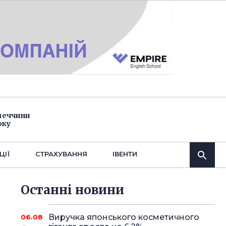
імеччини
оку
ЦІЇ
СТРАХУВАННЯ
IВЕНТИ
Останнi новини
Виручка японського косметичного
06.08