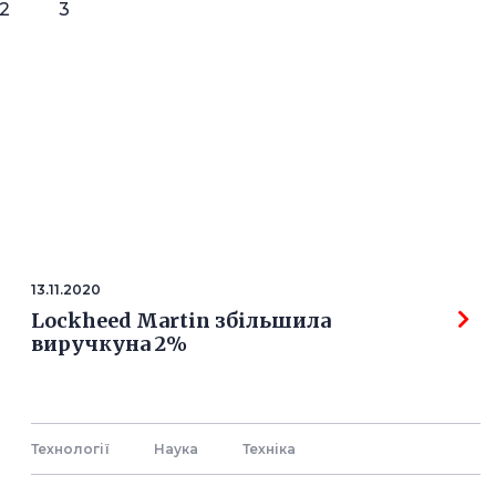
2
3
13.11.2020
Lockheed Martin збільшила
виручкуна 2%
Технології
Наука
Технiка