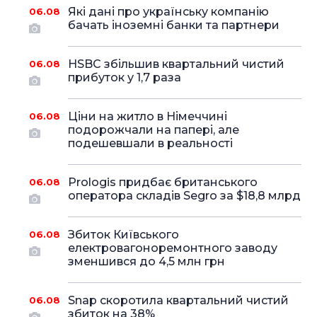
Які дані про українську компанію
06.08
бачать іноземні банки та партнери
HSBC збільшив квартальний чистий
06.08
прибуток у 1,7 раза
Ціни на житло в Німеччині
06.08
подорожчали на папері, але
подешевшали в реальності
Prologis придбає британського
06.08
оператора складів Segro за $18,8 млрд
Збиток Київського
06.08
електровагоноремонтного заводу
зменшився до 4,5 млн грн
Snap скоротила квартальний чистий
06.08
збиток на 38%