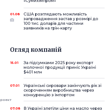
«Сумихімпром»
США розглядають можливість
01.08
запровадження застав у розмірі до
100 тис. доларів для частини
заявників на грін-карту
Огляд компаній
За підсумками 2025 року експорт
15.01
молочної продукції приніс Україні
$401 млн
Українські сировари закінчують рік зі
07.01
скороченням виробництва через
конкуренцію з імпортом
-
роект
В Україні злетіли ціни на масло через
07.08