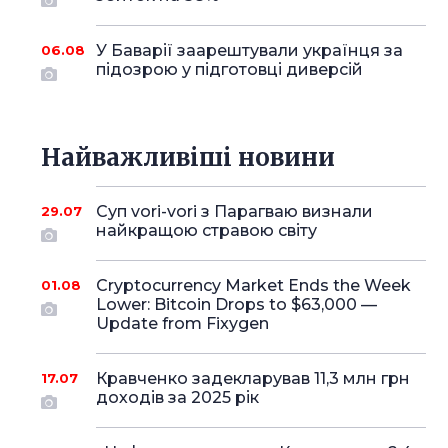
У Баварії заарештували українця за
06.08
підозрою у підготовці диверсій
Найважливіші новини
Суп vori-vori з Парагваю визнали
29.07
найкращою стравою світу
Cryptocurrency Market Ends the Week
01.08
Lower: Bitcoin Drops to $63,000 —
Update from Fixygen
Кравченко задекларував 11,3 млн грн
17.07
доходів за 2025 рік