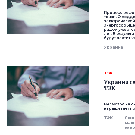
Процесс рефор
точки. О подд
электрической
Энергосообщес
радой уже это
лет. В резуль
будут платить 
Украина
ТЭК
Украина с
ТЭК
Несмотря на с
наращивает пр
ТЭК
Яси
маш
зав