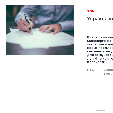
ТЭК
Украина н
Вчерашний оче
Минэнерго о с
закончился ни
новых предлож
снижении заку
для того, чтоб
лет. И не иск
плоскости.
ГТС
Але
Гуд