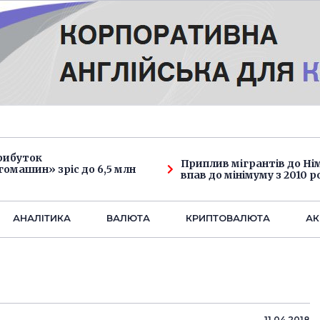
рибуток
Приплив мігрантів до Н
омашин» зріс до 6,5 млн
впав до мінімуму з 2010 р
АНАЛIТИКА
ВАЛЮТА
КРИПТОВАЛЮТА
АК
11.04.2018