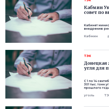
ТЭК
Кабмин У
совет по 
Кабинет минис
внедрению реф
Кабмин
ТЭК
Донецкая 
угля для 
С 1 по 14 сен
301 тыс. тонн 
прошлого год
уголь
ТЭ