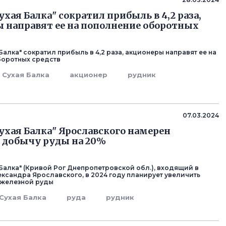
хая Балка" сократил прибыль в 4,2 раза,
 направят ее на пополнение оборотных
Балка" сократил прибыль в 4,2 раза, акционеры направят ее на
боротных средств
Сухая Балка
акционер
рудник
07.03.2024
ухая Балка" Ярославского намерен
 добычу руды на 20%
 Балка" (Кривой Рог Днепропетровской обл.), входящий в
ександра Ярославского, в 2024 году планирует увеличить
 железной руды
Сухая Балка
руда
рудник