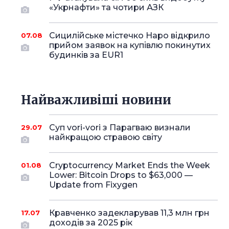
«Укрнафти» та чотири АЗК
Сицилійське містечко Наро відкрило
07.08
прийом заявок на купівлю покинутих
будинків за EUR1
Найважливіші новини
Суп vori-vori з Парагваю визнали
29.07
найкращою стравою світу
Cryptocurrency Market Ends the Week
01.08
Lower: Bitcoin Drops to $63,000 —
Update from Fixygen
Кравченко задекларував 11,3 млн грн
17.07
доходів за 2025 рік