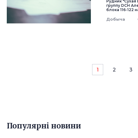
Рудник "Сухая
группу DCH Ал
блока 116-122 н
Добыча
1
2
3
Популярнi новини