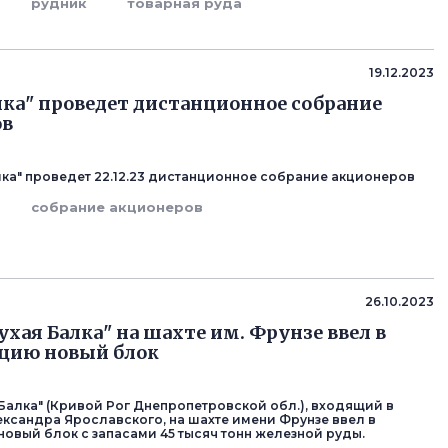
рудник
товарная руда
19.12.2023
лка" проведет дистанционное собрание
ов
лка" проведет 22.12.23 дистанционное собрание акционеров
собрание акционеров
26.10.2023
ухая Балка" на шахте им. Фрунзе ввел в
цию новый блок
 Балка" (Кривой Рог Днепропетровской обл.), входящий в
ександра Ярославского, на шахте имени Фрунзе ввел в
новый блок с запасами 45 тысяч тонн железной руды.