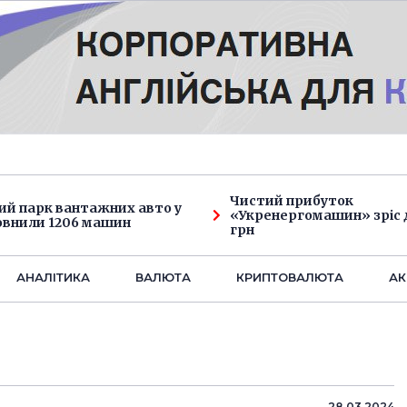
Чистий прибуток
ий парк вантажних авто у
«Укренергомашин» зріс д
овнили 1206 машин
грн
АНАЛIТИКА
ВАЛЮТА
КРИПТОВАЛЮТА
АК
28.03.2024