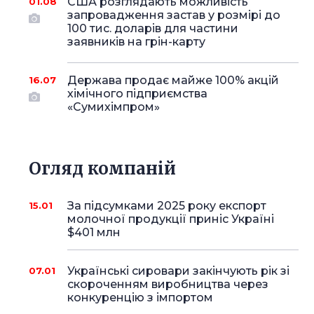
США розглядають можливість
01.08
запровадження застав у розмірі до
100 тис. доларів для частини
заявників на грін-карту
Держава продає майже 100% акцій
16.07
хімічного підприємства
«Сумихімпром»
Огляд компаній
За підсумками 2025 року експорт
15.01
молочної продукції приніс Україні
$401 млн
Українські сировари закінчують рік зі
07.01
скороченням виробництва через
конкуренцію з імпортом