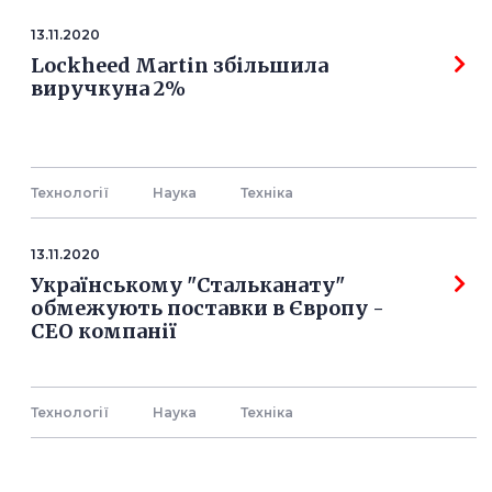
13.11.2020
Lockheed Martin збільшила
виручкуна 2%
Технології
Наука
Технiка
13.11.2020
Українському "Стальканату"
обмежують поставки в Європу -
СЕО компанії
Технології
Наука
Технiка