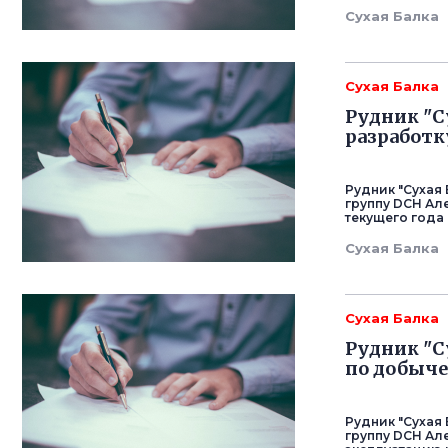
Сухая Балка
Сухая Балка
Рудник "С
разработк
Рудник "Сухая
группу DCH Ал
текущего года 
Сухая Балка
Сухая Балка
Рудник "С
по добыче
Рудник "Сухая
группу DCH Але