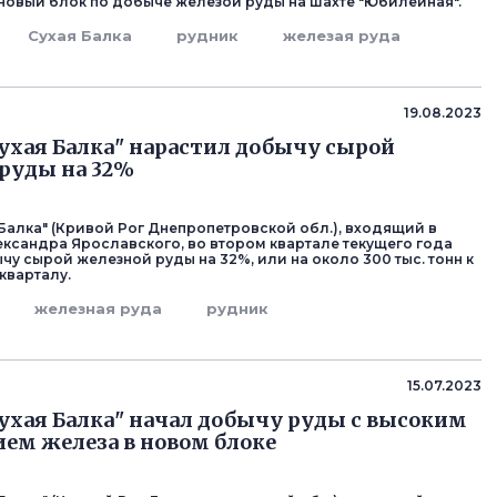
новый блок по добыче железой руды на шахте "Юбилейная".
Сухая Балка
рудник
железая руда
19.08.2023
ухая Балка" нарастил добычу сырой
руды на 32%
 Балка" (Кривой Рог Днепропетровской обл.), входящий в
ександра Ярославского, во втором квартале текущего года
чу сырой железной руды на 32%, или на около 300 тыс. тонн к
кварталу.
железная руда
рудник
15.07.2023
ухая Балка" начал добычу руды с высоким
ем железа в новом блоке