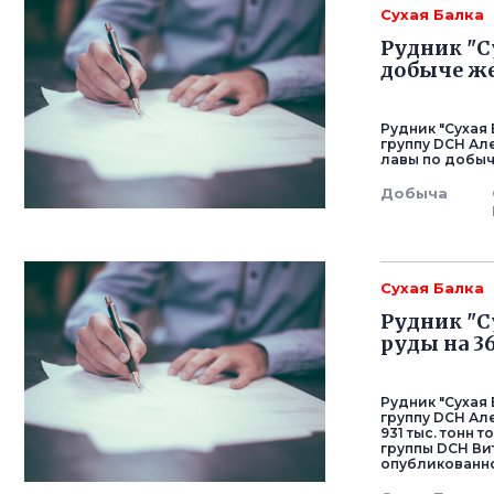
Сухая Балка
Рудник "Су
добыче ж
Рудник "Сухая
группу DCH Ал
лавы по добыч
Добыча
Сухая Балка
Рудник "С
руды на 3
Рудник "Сухая
группу DCH Ал
931 тыс. тонн
группы DCH Ви
опубликованном