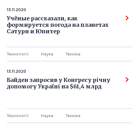
13.11.2020
Учёные рассказали, как
формируется погода на планетах
Сатурн и Юпитер
Технології
Наука
Технiка
13.11.2020
Байден запросив у Конгресу річну
допомогу Україні на $61,4 млрд
Технології
Наука
Технiка