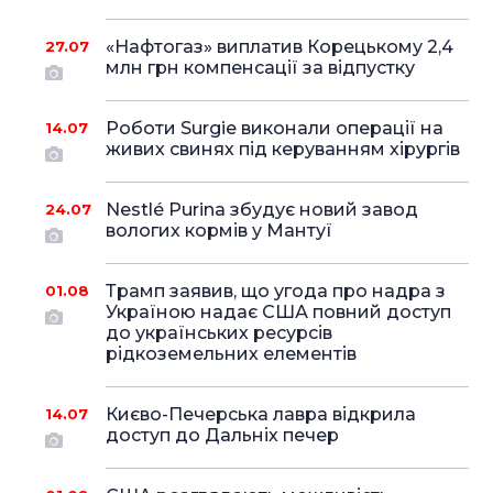
«Нафтогаз» виплатив Корецькому 2,4
27.07
млн грн компенсації за відпустку
Роботи Surgie виконали операції на
14.07
живих свинях під керуванням хірургів
Nestlé Purina збудує новий завод
24.07
вологих кормів у Мантуї
Трамп заявив, що угода про надра з
01.08
Україною надає США повний доступ
до українських ресурсів
рідкоземельних елементів
Києво-Печерська лавра відкрила
14.07
доступ до Дальніх печер