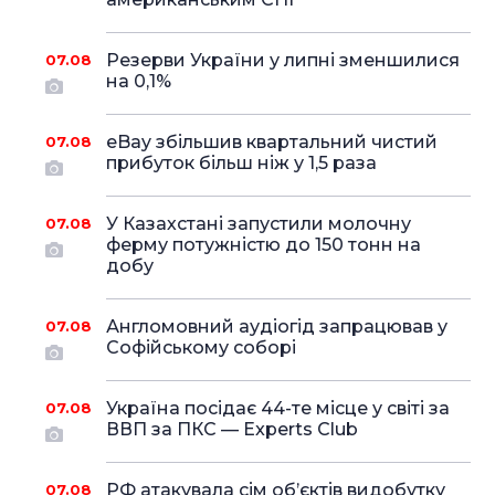
Резерви України у липні зменшилися
07.08
на 0,1%
eBay збільшив квартальний чистий
07.08
прибуток більш ніж у 1,5 раза
У Казахстані запустили молочну
07.08
ферму потужністю до 150 тонн на
добу
Англомовний аудіогід запрацював у
07.08
Софійському соборі
Україна посідає 44-те місце у світі за
07.08
ВВП за ПКС — Experts Club
РФ атакувала сім об’єктів видобутку
07.08