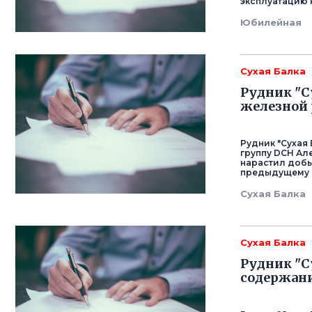
эксплуатацию 
Юбилейная
Сухая Балка
Рудник "С
железной 
Рудник "Сухая
группу DCH Ал
нарастил добы
предыдущему 
Сухая Балка
Сухая Балка
Рудник "С
содержани