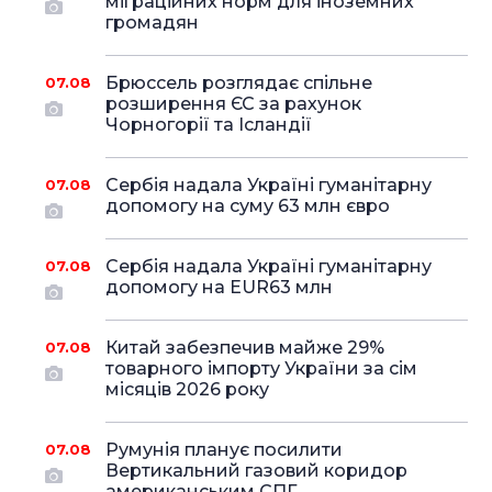
міграційних норм для іноземних
громадян
Брюссель розглядає спільне
07.08
розширення ЄС за рахунок
Чорногорії та Ісландії
Сербія надала Україні гуманітарну
07.08
допомогу на суму 63 млн євро
Сербія надала Україні гуманітарну
07.08
допомогу на EUR63 млн
Китай забезпечив майже 29%
07.08
товарного імпорту України за сім
місяців 2026 року
Румунія планує посилити
07.08
Вертикальний газовий коридор
американським СПГ