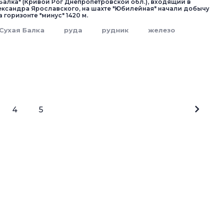
 Балка" (Кривой Рог Днепропетровской обл.), входящий в
ександра Ярославского, на шахте "Юбилейная" начали добычу
а горизонте "минус" 1420 м.
Сухая Балка
руда
рудник
железо
4
5