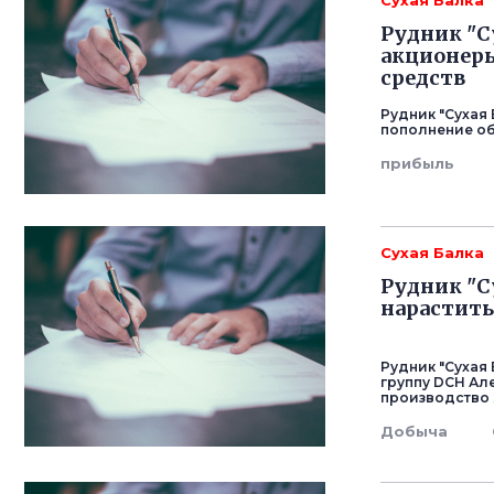
Сухая Балка
Рудник "Су
акционеры
средств
Рудник "Сухая 
пополнение о
прибыль
Сухая Балка
Рудник "С
нарастить
Рудник "Сухая
группу DCH Ал
производство
Добыча