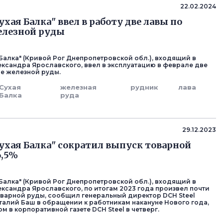
22.02.2024
хая Балка" ввел в работу две лавы по
елезной руды
 Балка" (Кривой Рог Днепропетровской обл.), входящий в
ександра Ярославского, ввел в эксплуатацию в феврале две
е железной руды.
Сухая
железная
рудник
лава
Балка
руда
29.12.2023
ухая Балка" сократил выпуск товарной
6,5%
 Балка" (Кривой Рог Днепропетровской обл.), входящий в
ександра Ярославского, по итогам 2023 года произвел почти
 товарной руды, сообщил генеральный директор DCH Steel
талий Баш в обращении к работникам накануне Нового года,
 в корпоративной газете DCH Steel в четверг.