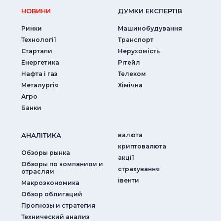
НОВИНИ
ДУМКИ ЕКСПЕРТIВ
Ринки
Машинобудування
Технології
Транспорт
Стартапи
Нерухомість
Енергетика
Рітейл
Нафта і газ
Телеком
Металургія
Хімічна
Агро
Банки
АНАЛIТИКА
валюта
криптовалюта
Обзоры рынка
акції
Обзоры по компаниям и
страхування
отраслям
iвенти
Макроэкономика
Обзор облигаций
Прогнозы и стратегия
Технический анализ