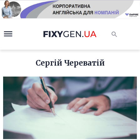
Сергій Череватій