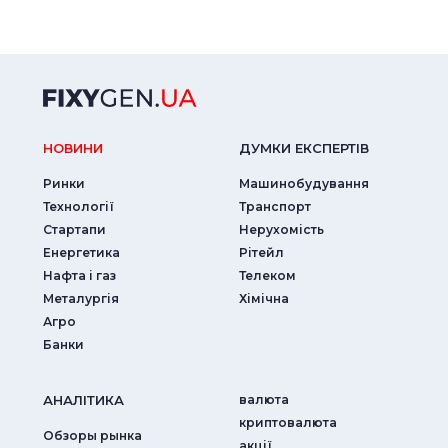
НОВИНИ
ДУМКИ ЕКСПЕРТIВ
Ринки
Машинобудування
Технології
Транспорт
Стартапи
Нерухомість
Енергетика
Рітейл
Нафта і газ
Телеком
Металургія
Хімічна
Агро
Банки
АНАЛIТИКА
валюта
криптовалюта
Обзоры рынка
акції