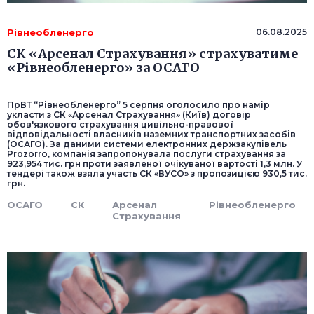
Рівнеобленерго
06.08.2025
СК «Арсенал Страхування» страхуватиме
«Рівнеобленерго» за ОСАГО
ПрВТ “Рівнеобленерго” 5 серпня оголосило про намір
укласти з СК «Арсенал Страхування» (Київ) договір
обов'язкового страхування цивільно-правової
відповідальності власників наземних транспортних засобів
(ОСАГО). За даними системи електронних держзакупівель
Prozorro, компанія запропонувала послуги страхування за
923,954 тис. грн проти заявленої очікуваної вартості 1,3 млн. У
тендері також взяла участь СК «ВУСО» з пропозицією 930,5 тис.
грн.
ОСАГО
СК
Арсенал
Рівнеобленерго
Страхування