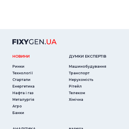
НОВИНИ
ДУМКИ ЕКСПЕРТIВ
Ринки
Машинобудування
Технології
Транспорт
Стартапи
Нерухомість
Енергетика
Рітейл
Нафта і газ
Телеком
Металургія
Хімічна
Агро
Банки
АНАЛIТИКА
валюта