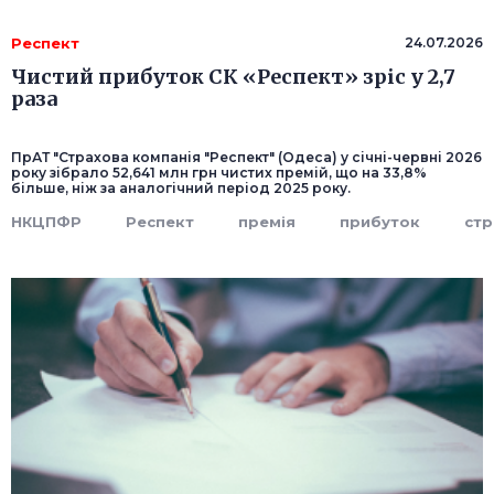
Респект
24.07.2026
Чистий прибуток СК «Респект» зріс у 2,7
раза
ПрАТ "Страхова компанія "Респект" (Одеса) у січні-червні 2026
року зібрало 52,641 млн грн чистих премій, що на 33,8%
більше, ніж за аналогічний період 2025 року.
НКЦПФР
Респект
премія
прибуток
стр