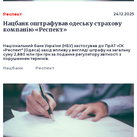
Респект
24.12.2025
Нацбанк оштрафував одеську страхову
компанію «Респект»
Національний банк України (НБУ) застосував до ПрАТ «СК
»Респект" (Одеса) захід впливу у вигляді штрафу на загальну
суму 2,880 млн грн грн за подання регулятору звітності з
порушенням термінів.
Нацбанк
Респект