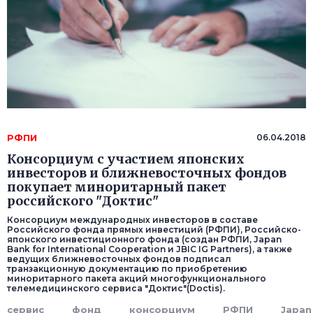
РФПИ
06.04.2018
Консорциум с участием японских
инвесторов и ближневосточных фондов
покупает миноритарный пакет
российского "Доктис"
Консорциум международных инвесторов в составе
Российского фонда прямых инвестиций (РФПИ), Российско-
японского инвестиционного фонда (создан РФПИ, Japan
Bank for International Cooperation и JBIC IG Partners), а также
ведущих ближневосточных фондов подписал
транзакционную документацию по приобретению
миноритарного пакета акций многофункционального
телемедицинского сервиса "Доктис"(Doctis).
сервис
фонд
консорциум
РФПИ
Japan