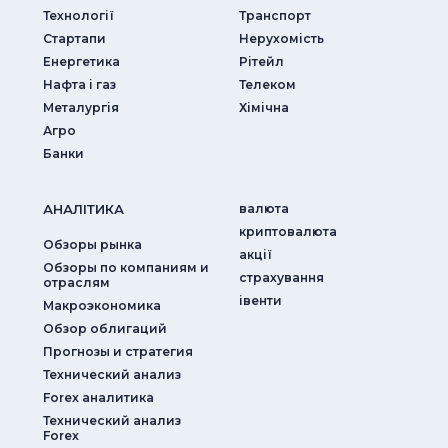
Технології
Транспорт
Стартапи
Нерухомість
Енергетика
Рітейл
Нафта і газ
Телеком
Металургія
Хімічна
Агро
Банки
АНАЛIТИКА
валюта
криптовалюта
Обзоры рынка
акції
Обзоры по компаниям и
страхування
отраслям
iвенти
Макроэкономика
Обзор облигаций
Прогнозы и стратегия
Технический анализ
Forex аналитика
Технический анализ
Forex