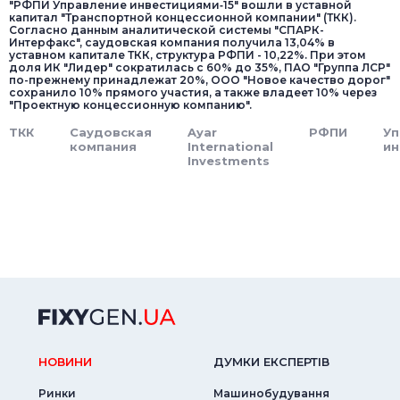
"РФПИ Управление инвестициями‑15" вошли в уставной
капитал "Транспортной концессионной компании" (ТКК).
Согласно данным аналитической системы "СПАРК-
Интерфакс", саудовская компания получила 13,04% в
уставном капитале ТКК, структура РФПИ - 10,22%. При этом
доля ИК "Лидер" сократилась с 60% до 35%, ПАО "Группа ЛСР"
по-прежнему принадлежат 20%, ООО "Новое качество дорог"
сохранило 10% прямого участия, а также владеет 10% через
"Проектную концессионную компанию".
ТКК
Саудовская
Ayar
РФПИ
Уп
компания
International
ин
Investments
НОВИНИ
ДУМКИ ЕКСПЕРТIВ
Ринки
Машинобудування