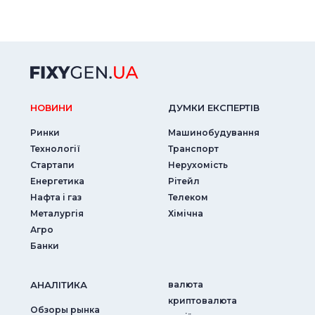
НОВИНИ
ДУМКИ ЕКСПЕРТIВ
Ринки
Машинобудування
Технології
Транспорт
Стартапи
Нерухомість
Енергетика
Рітейл
Нафта і газ
Телеком
Металургія
Хімічна
Агро
Банки
АНАЛIТИКА
валюта
криптовалюта
Обзоры рынка