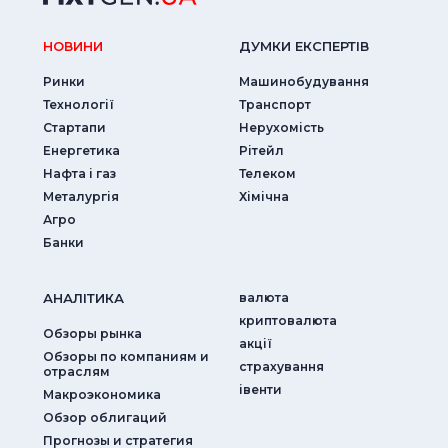
НОВИНИ
ДУМКИ ЕКСПЕРТIВ
Ринки
Машинобудування
Технології
Транспорт
Стартапи
Нерухомість
Енергетика
Рітейл
Нафта і газ
Телеком
Металургія
Хімічна
Агро
Банки
АНАЛIТИКА
валюта
криптовалюта
Обзоры рынка
акції
Обзоры по компаниям и
страхування
отраслям
iвенти
Макроэкономика
Обзор облигаций
Прогнозы и стратегия