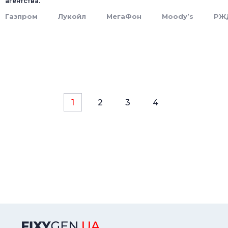
агентства.
Газпром
Лукойл
МегаФон
Moody’s
РЖ
1
2
3
4