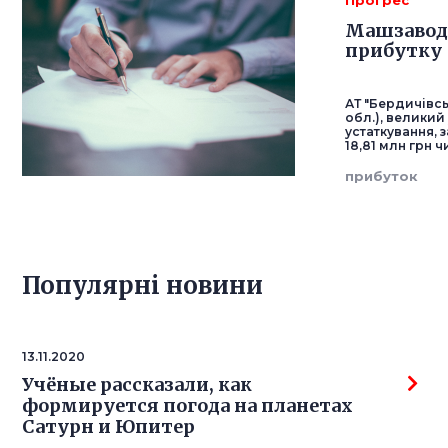
Прогрес
Машзавод 
прибутку
АТ "Бердичівс
обл.), велики
устаткування, 
18,81 млн грн ч
прибуток
Популярнi новини
13.11.2020
Учёные рассказали, как
формируется погода на планетах
Сатурн и Юпитер