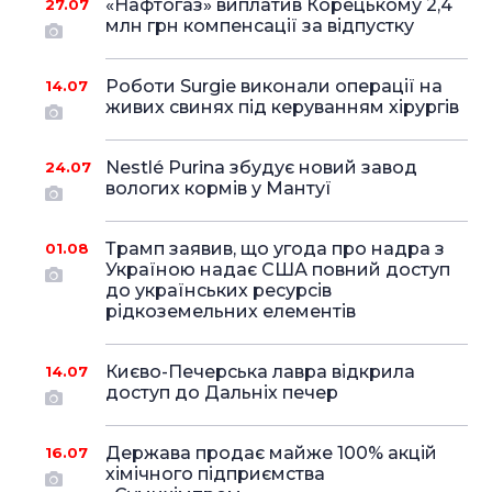
«Нафтогаз» виплатив Корецькому 2,4
27.07
млн грн компенсації за відпустку
Роботи Surgie виконали операції на
14.07
живих свинях під керуванням хірургів
Nestlé Purina збудує новий завод
24.07
вологих кормів у Мантуї
Трамп заявив, що угода про надра з
01.08
Україною надає США повний доступ
до українських ресурсів
рідкоземельних елементів
Києво-Печерська лавра відкрила
14.07
доступ до Дальніх печер
Держава продає майже 100% акцій
16.07
хімічного підприємства