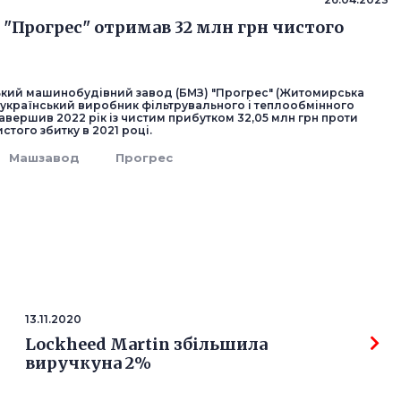
"Прогрес" отримав 32 млн грн чистого
ький машинобудівний завод (БМЗ) "Прогрес" (Житомирська
й український виробник фільтрувального і теплообмінного
завершив 2022 рік із чистим прибутком 32,05 млн грн проти
истого збитку в 2021 році.
Машзавод
Прогрес
13.11.2020
Lockheed Martin збільшила
виручкуна 2%