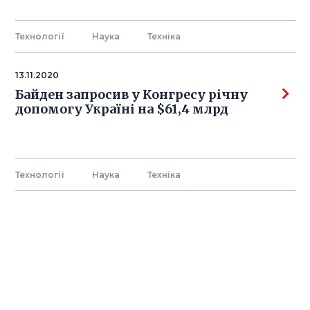
Технології
Наука
Технiка
13.11.2020
Байден запросив у Конгресу річну
допомогу Україні на $61,4 млрд
Технології
Наука
Технiка