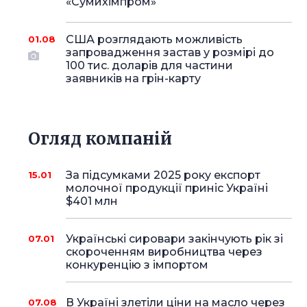
«Сумихімпром»
США розглядають можливість
01.08
запровадження застав у розмірі до
100 тис. доларів для частини
заявників на грін-карту
Огляд компаній
За підсумками 2025 року експорт
15.01
молочної продукції приніс Україні
$401 млн
Українські сировари закінчують рік зі
07.01
скороченням виробництва через
конкуренцію з імпортом
В Україні злетіли ціни на масло через
07.08