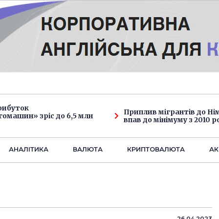
рибуток
Приплив мігрантів до Н
омашин» зріс до 6,5 млн
впав до мінімуму з 2010 р
АНАЛIТИКА
ВАЛЮТА
КРИПТОВАЛЮТА
АК
26.04.2023