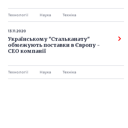
Технології
Наука
Технiка
13.11.2020
Українському "Стальканату"
обмежують поставки в Європу -
СЕО компанії
Технології
Наука
Технiка