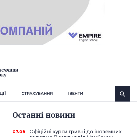
імеччини
оку
ЦІЇ
СТРАХУВАННЯ
IВЕНТИ
Останнi новини
Офіційні курси гривні до іноземних
07.08