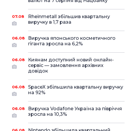
валют на 7 серпня від Нацбанку
Rheinmetall збільшив квартальну
07.08
виручку в 1,7 раза
Виручка японського косметичного
06.08
гіганта зросла на 6,2%
Киянам доступний новий онлайн-
06.08
сервіс — замовлення архівних
довідок
SpaceX збільшила квартальну виручку
06.08
на 92%
Виручка Vodafone Україна за півріччя
06.08
зросла на 10,3%
Nintendo збільшила квартальний
06.08