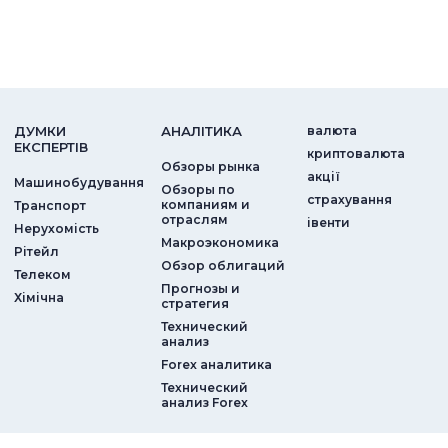
ДУМКИ
АНАЛIТИКА
валюта
ЕКСПЕРТIВ
криптовалюта
Обзоры рынка
акції
Машинобудування
Обзоры по
страхування
компаниям и
Транспорт
отраслям
iвенти
Нерухомість
Макроэкономика
Рітейл
Обзор облигаций
Телеком
Прогнозы и
Хімічна
стратегия
Технический
анализ
Forex аналитика
Технический
анализ Forex