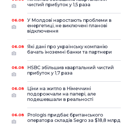
чистий прибуток у 1,5 раза
У Молдові наростають проблеми в
06.08
енергетиці, не виключені планові
відключення
Які дані про українську компанію
06.08
бачать іноземні банки та партнери
HSBC збільшив квартальний чистий
06.08
прибуток у 1,7 раза
Ціни на житло в Німеччині
06.08
подорожчали на папері, але
подешевшали в реальності
Prologis придбає британського
06.08
оператора складів Segro за $18,8 млрд