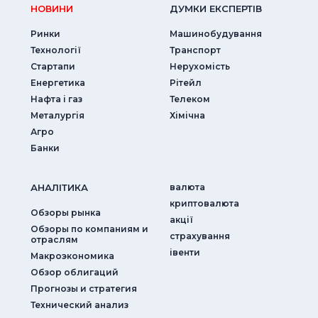
НОВИНИ
ДУМКИ ЕКСПЕРТIВ
Ринки
Машинобудування
Технології
Транспорт
Стартапи
Нерухомість
Енергетика
Рітейл
Нафта і газ
Телеком
Металургія
Хімічна
Агро
Банки
АНАЛIТИКА
валюта
криптовалюта
Обзоры рынка
акції
Обзоры по компаниям и
страхування
отраслям
iвенти
Макроэкономика
Обзор облигаций
Прогнозы и стратегия
Технический анализ