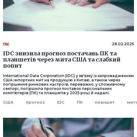
ПК
28.02.2025
IDC знизила прогноз постачань ПК та
планшетів через мита США та слабкий
попит
International Data Corporation (IDC) у зв'язку із запровадженням
США імпортних мит на продукцію з Китаю, а також через
погіршення ринкових настроїв, переважно, у споживчому
секторі, погіршила прогноз поставок персональних
комп'ютерів (ПК) та планшетів у 2025 році й надалі.
США
прогноз
IDC
ПК
планшет
мит