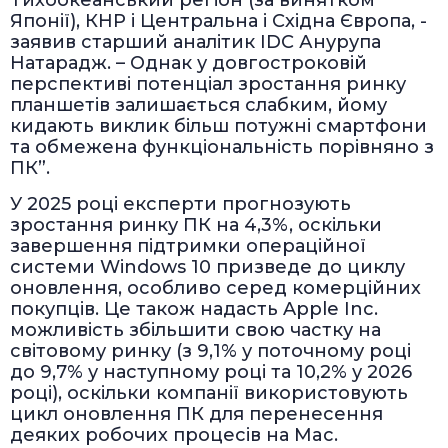
Японії), КНР і Центральна і Східна Європа, -
заявив старший аналітик IDC Анурупа
Натарадж. – Однак у довгостроковій
перспективі потенціал зростання ринку
планшетів залишається слабким, йому
кидають виклик більш потужні смартфони
та обмежена функціональність порівняно з
ПК”.
У 2025 році експерти прогнозують
зростання ринку ПК на 4,3%, оскільки
завершення підтримки операційної
системи Windows 10 призведе до циклу
оновлення, особливо серед комерційних
покупців. Це також надасть Apple Inc.
можливість збільшити свою частку на
світовому ринку (з 9,1% у поточному році
до 9,7% у наступному році та 10,2% у 2026
році), оскільки компанії використовують
цикл оновлення ПК для перенесення
деяких робочих процесів на Mac.