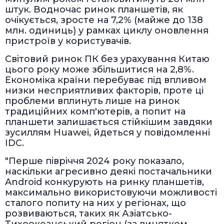
штук. Водночас ринок планшетів, як
очікується, зросте на 7,2% (майже до 138
млн. одиниць) у рамках циклу оновлення
пристроїв у користувачів.
Світовий ринок ПК без урахування Китаю
цього року може збільшитися на 2,8%.
Економіка країни перебуває під впливом
низки несприятливих факторів, проте ці
проблеми вплинуть лише на ринок
традиційних комп'ютерів, а попит на
планшети залишається стійкішим завдяки
зусиллям Huawei, йдеться у повідомленні
IDC.
"Перше півріччя 2024 року показало,
наскільки агресивно деякі постачальники
Android конкурують на ринку планшетів,
максимально використовуючи можливості
сталого попиту на них у регіонах, що
розвиваються, таких як Азіатсько-
Тихоокеанський регіон (за винятком