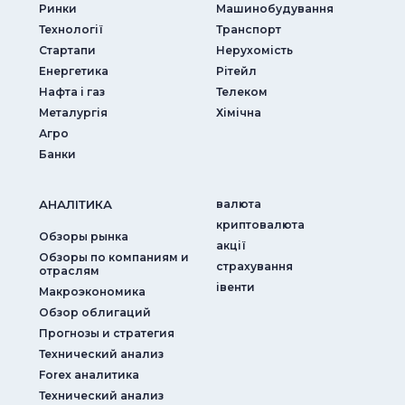
Ринки
Машинобудування
Технології
Транспорт
Стартапи
Нерухомість
Енергетика
Рітейл
Нафта і газ
Телеком
Металургія
Хімічна
Агро
Банки
АНАЛIТИКА
валюта
криптовалюта
Обзоры рынка
акції
Обзоры по компаниям и
страхування
отраслям
iвенти
Макроэкономика
Обзор облигаций
Прогнозы и стратегия
Технический анализ
Forex аналитика
Технический анализ