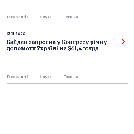
Технології
Наука
Технiка
13.11.2020
Байден запросив у Конгресу річну
допомогу Україні на $61,4 млрд
Технології
Наука
Технiка