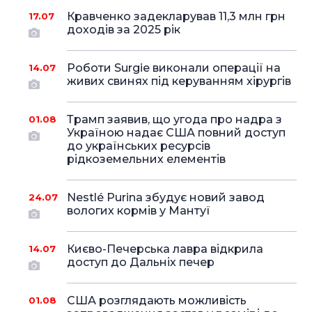
Кравченко задекларував 11,3 млн грн
17.07
доходів за 2025 рік
Роботи Surgie виконали операції на
14.07
живих свинях під керуванням хірургів
Трамп заявив, що угода про надра з
01.08
Україною надає США повний доступ
до українських ресурсів
рідкоземельних елементів
Nestlé Purina збудує новий завод
24.07
вологих кормів у Мантуї
Києво-Печерська лавра відкрила
14.07
доступ до Дальніх печер
США розглядають можливість
01.08