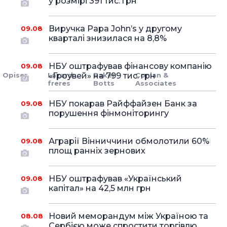
у розмірі 391 тис. грн
Виручка Papa John’s у другому
09.08
кварталі знизилася на 8,8%
НБУ оштрафував фінансову компанію
09.08
Оpiser
Lazard
«Гроувей» на 799 тис. грн
Baker
Conlan &
freres
Botts
Associates
НБУ покарав Райффайзен Банк за
09.08
порушення фінмоніторингу
Аграрії Вінниччини обмолотили 60%
09.08
площ ранніх зернових
НБУ оштрафував «Український
09.08
капітал» на 42,5 млн грн
Новий меморандум між Україною та
08.08
Сербією може спростити торгівлю