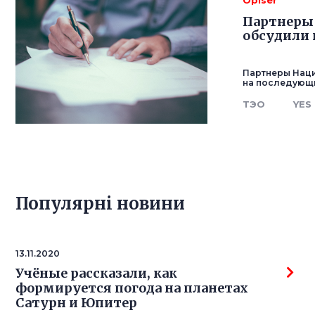
Оpiser
Партнеры 
обсудили 
Партнеры Наци
на последующ
ТЭО
YES
Популярнi новини
13.11.2020
Учёные рассказали, как
формируется погода на планетах
Сатурн и Юпитер