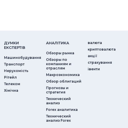
ДУМКИ
АНАЛIТИКА
валюта
ЕКСПЕРТIВ
криптовалюта
Обзоры рынка
акції
Машинобудування
Обзоры по
страхування
компаниям и
Транспорт
отраслям
iвенти
Нерухомість
Макроэкономика
Рітейл
Обзор облигаций
Телеком
Прогнозы и
Хімічна
стратегия
Технический
анализ
Forex аналитика
Технический
анализ Forex