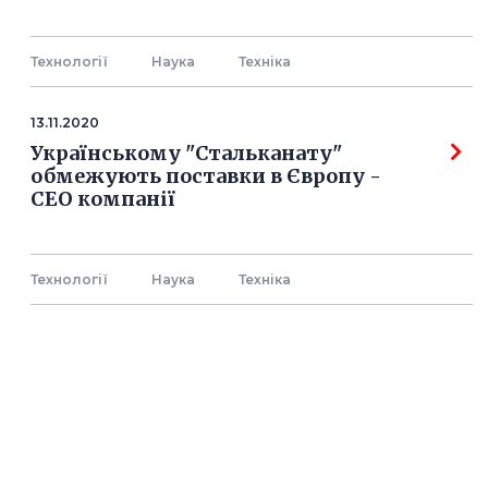
Технології
Наука
Технiка
13.11.2020
Українському "Стальканату"
обмежують поставки в Європу -
СЕО компанії
Технології
Наука
Технiка