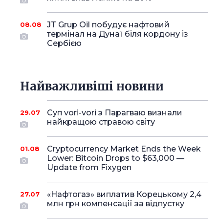
JT Grup Oil побудує нафтовий
08.08
термінал на Дунаї біля кордону із
Сербією
Найважливіші новини
Суп vori-vori з Парагваю визнали
29.07
найкращою стравою світу
Cryptocurrency Market Ends the Week
01.08
Lower: Bitcoin Drops to $63,000 —
Update from Fixygen
«Нафтогаз» виплатив Корецькому 2,4
27.07
млн грн компенсації за відпустку