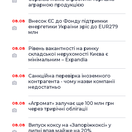
аграрною продукцією
Внесок ЄС до Фонду підтримки
08.08
енергетики України зріс до EUR279
млн
Рівень вакантності на ринку
08.08
складської нерухомості Києва є
мінімальним – Expandia
Санкційна перевірка іноземного
08.08
контрагента - чому назви компанії
недостатньо
«Агромат» залучає ще 100 млн грн
08.08
через трирічні облігації
Випуск коксу на «Запоріжкоксі» у
08.08
липні впав майже на 20%