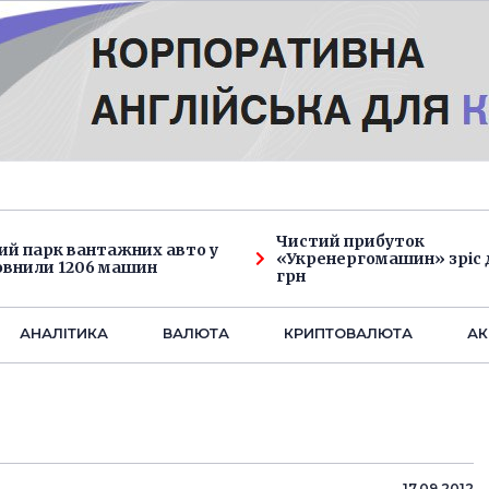
Чистий прибуток
ий парк вантажних авто у
«Укренергомашин» зріс д
овнили 1206 машин
грн
АНАЛIТИКА
ВАЛЮТА
КРИПТОВАЛЮТА
АК
17.09.2012