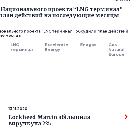
Национального проекта “LNG терминал”
план действий на последующие месяцы
онального проекта “LNG терминал” обсудили план действий
ие месяцы.
LNG
Excelerate
Enagas
Gas
терминал
Energy
Natural
Europe
13.11.2020
Lockheed Martin збільшила
виручкуна 2%