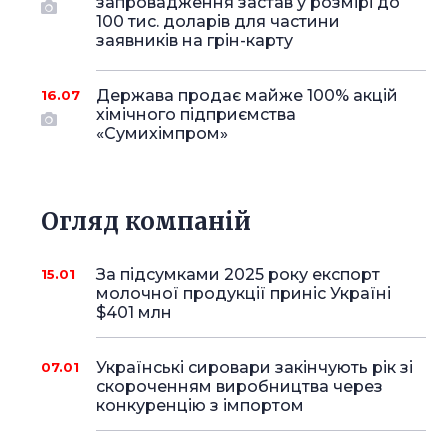
запровадження застав у розмірі до
100 тис. доларів для частини
заявників на грін-карту
Держава продає майже 100% акцій
16.07
хімічного підприємства
«Сумихімпром»
Огляд компаній
За підсумками 2025 року експорт
15.01
молочної продукції приніс Україні
$401 млн
Українські сировари закінчують рік зі
07.01
скороченням виробництва через
конкуренцію з імпортом