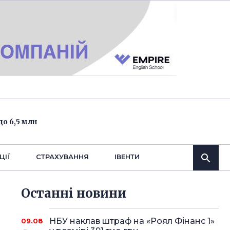
о 6,5 млн
ЦІЇ
СТРАХУВАННЯ
IВЕНТИ
Останнi новини
НБУ наклав штраф на «Роял Фінанс 1»
09.08