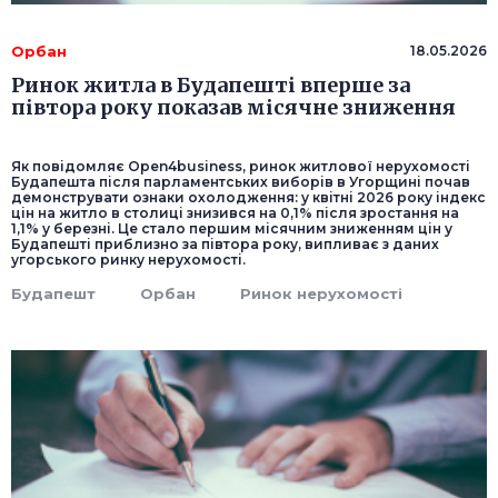
Орбан
18.05.2026
Ринок житла в Будапешті вперше за
півтора року показав місячне зниження
Як повідомляє Open4business, ринок житлової нерухомості
Будапешта після парламентських виборів в Угорщині почав
демонструвати ознаки охолодження: у квітні 2026 року індекс
цін на житло в столиці знизився на 0,1% після зростання на
1,1% у березні. Це стало першим місячним зниженням цін у
Будапешті приблизно за півтора року, випливає з даних
угорського ринку нерухомості.
Будапешт
Орбан
Ринок нерухомості