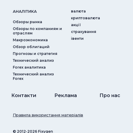
АНАЛIТИКА
валюта
криптовалюта
Обзоры рынка
акції
Обзоры по компаниям и
страхування
отраслям
iвенти
Макроэкономика
Обзор облигаций
Прогнозы и стратегия
Технический анализ
Forex аналитика
Технический анализ
Forex
Контакти
Реклама
Про нас
Правила використання матеріалів
© ‎2012-2026 Fixygen