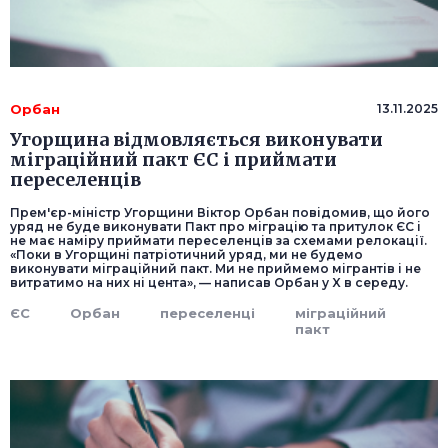
Орбан
13.11.2025
Угорщина відмовляється виконувати
міграційний пакт ЄС і приймати
переселенців
Прем'єр-міністр Угорщини Віктор Орбан повідомив, що його
уряд не буде виконувати Пакт про міграцію та притулок ЄС і
не має наміру приймати переселенців за схемами релокації.
«Поки в Угорщині патріотичний уряд, ми не будемо
виконувати міграційний пакт. Ми не приймемо мігрантів і не
витратимо на них ні цента», — написав Орбан у X в середу.
ЄС
Орбан
переселенці
міграційний
пакт