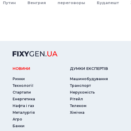
Путин
Венгрия
переговоры
Будапешт
НОВИНИ
ДУМКИ ЕКСПЕРТIВ
Ринки
Машинобудування
Технології
Транспорт
Стартапи
Нерухомість
Енергетика
Рітейл
Нафта і газ
Телеком
Металургія
Хімічна
Агро
Банки