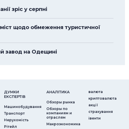
нії зріс у серпні
 міст щодо обмеження туристичної
ий завод на Одещині
ДУМКИ
АНАЛIТИКА
валюта
ЕКСПЕРТIВ
криптовалюта
Обзоры рынка
акції
Машинобудування
Обзоры по
страхування
компаниям и
Транспорт
отраслям
iвенти
Нерухомість
Макроэкономика
Рітейл