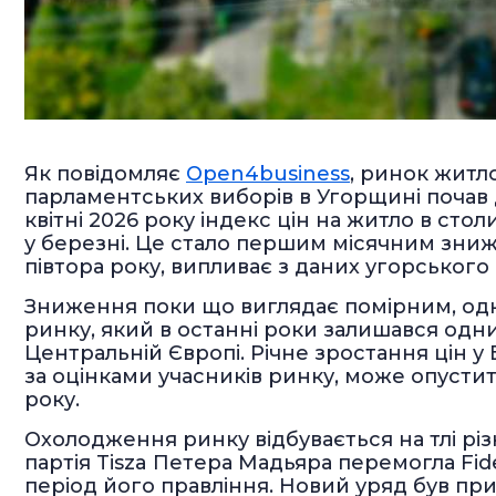
Як повідомляє
Open4business
, ринок житл
парламентських виборів в Угорщині почав
квітні 2026 року індекс цін на житло в стол
у березні. Це стало першим місячним зниж
півтора року, випливає з даних угорського
Зниження поки що виглядає помірним, од
ринку, який в останні роки залишався одни
Центральній Європі. Річне зростання цін у Б
за оцінками учасників ринку, може опусти
року.
Охолодження ринку відбувається на тлі різк
партія Tisza Петера Мадьяра перемогла Fi
період його правління. Новий уряд був при