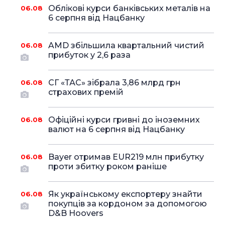
Облікові курси банківських металів на
06.08
6 серпня від Нацбанку
AMD збільшила квартальний чистий
06.08
прибуток у 2,6 раза
СГ «ТАС» зібрала 3,86 млрд грн
06.08
страхових премій
Офіційні курси гривні до іноземних
06.08
валют на 6 серпня від Нацбанку
Bayer отримав EUR219 млн прибутку
06.08
проти збитку роком раніше
Як українському експортеру знайти
06.08
покупців за кордоном за допомогою
D&B Hoovers