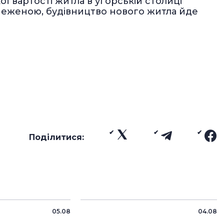
 вартості житла в угорській столиці
меженою, будівництво нового житла йде
Поділитися:
05.08
04.08