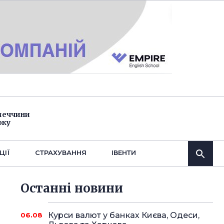
імеччини
оку
ЦІЇ
СТРАХУВАННЯ
IВЕНТИ
Останнi новини
Курси валют у банках Києва, Одеси,
06.08