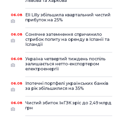
Львова та Харкова
Eli Lilly збільшила квартальний чистий
06.08
прибуток на 25%
Сонячне затемнення спричинило
06.08
стрибок попиту на оренду в Іспанії та
Ісландії
Україна четвертий тиждень поспіль
06.08
залишається нетто-експортером
електроенергії
Іпотечні портфелі українських банків
06.08
за рік збільшилися на 35%
Чистий збиток ІнГЗК зріс до 2,49 млрд
06.08
грн