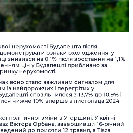
ової нерухомості Будапешта після
 демонструвати ознаки охолодження: у
иці знизився на 0,1% після зростання на 1,1%
енням цін у Будапешті приблизно за
 ринку нерухомості.
нак воно стало важливим сигналом для
м із найдорожчих і перегрітих у
удапешті сповільнилося з 13,7% до 10,9% і,
тися нижче 10% вперше з листопада 2024
ої політичної зміни в Угорщині. У квітні
desz Віктора Орбана, завершивши 16-річний
ведений до присяги 12 травня, а Tisza