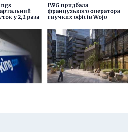
ings
IWG придбала
вартальний
французького оператора
ток у 2,2 раза
гнучких офісів Wojo