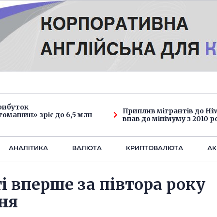
рибуток
Приплив мігрантів до Н
омашин» зріс до 6,5 млн
впав до мінімуму з 2010 р
АНАЛIТИКА
ВАЛЮТА
КРИПТОВАЛЮТА
АК
 вперше за півтора року
ня