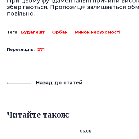
При цьому фундаментальні причини високої
зберігаються. Пропозиція залишається об
повільно.
Теги:
Будапешт
Орбан
Ринок нерухомості
Переглядів:
271
Назад до статей
Читайте також:
06.08