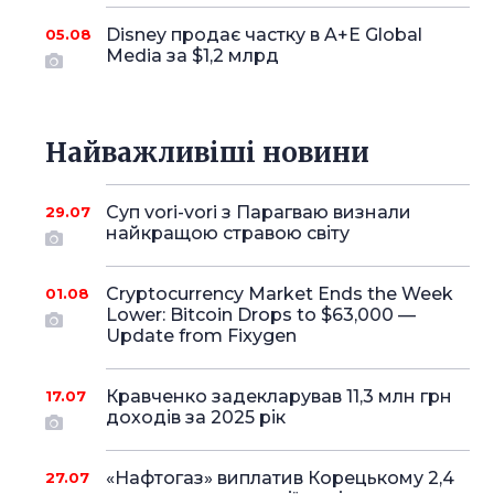
Disney продає частку в A+E Global
05.08
Media за $1,2 млрд
Найважливіші новини
Суп vori-vori з Парагваю визнали
29.07
найкращою стравою світу
Cryptocurrency Market Ends the Week
01.08
Lower: Bitcoin Drops to $63,000 —
Update from Fixygen
Кравченко задекларував 11,3 млн грн
17.07
доходів за 2025 рік
«Нафтогаз» виплатив Корецькому 2,4
27.07