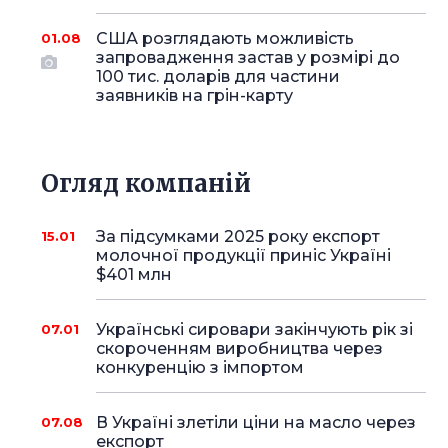
США розглядають можливість
01.08
запровадження застав у розмірі до
100 тис. доларів для частини
заявників на грін-карту
Огляд компаній
За підсумками 2025 року експорт
15.01
молочної продукції приніс Україні
$401 млн
Українські сировари закінчують рік зі
07.01
скороченням виробництва через
конкуренцію з імпортом
В Україні злетіли ціни на масло через
07.08
експорт