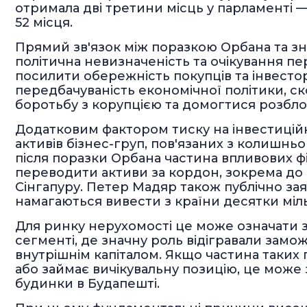
отримала дві третини місць у парламенті — 
52 місця.
Прямий зв'язок між поразкою Орбана та з
політична невизначеність та очікування п
посилити обережність покупців та інвестор
передбачуваність економічної політики, с
боротьбу з корупцією та домогтися розбл
Додатковим фактором тиску на інвестиційн
активів бізнес-груп, пов'язаних з колишнь
після поразки Орбана частина впливових фі
переводити активи за кордон, зокрема до к
Сінгапуру. Петер Мадяр також публічно зая
намагаються вивести з країни десятки міль
Для ринку нерухомості це може означати 
сегменті, де значну роль відігравали заможн
внутрішнім капіталом. Якщо частина таких
або займає вичікувальну позицію, це може
будинки в Будапешті.