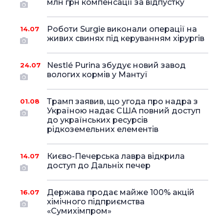
млн грн компенсації за відпустку
Роботи Surgie виконали операції на
14.07
живих свинях під керуванням хірургів
Nestlé Purina збудує новий завод
24.07
вологих кормів у Мантуї
Трамп заявив, що угода про надра з
01.08
Україною надає США повний доступ
до українських ресурсів
рідкоземельних елементів
Києво-Печерська лавра відкрила
14.07
доступ до Дальніх печер
Держава продає майже 100% акцій
16.07
хімічного підприємства
«Сумихімпром»