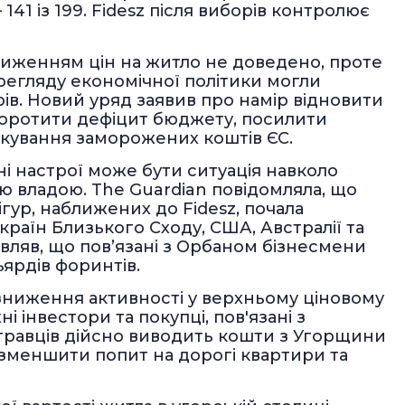
141 із 199. Fidesz після виборів контролює
ниженням цін на житло не доведено, проте
ерегляду економічної політики могли
ів. Новий уряд заявив про намір відновити
коротити дефіцит бюджету, посилити
окування заморожених коштів ЄС.
і настрої може бути ситуація навколо
ою владою. The Guardian повідомляла, що
гур, наближених до Fidesz, почала
раїн Близького Сходу, США, Австралії та
вляв, що пов’язані з Орбаном бізнесмени
ярдів форинтів.
зниження активності у верхньому ціновому
і інвестори та покупці, пов'язані з
 гравців дійсно виводить кошти з Угорщини
 зменшити попит на дорогі квартири та