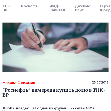
ТНК-
Роснефть
ИФД-
Джеймс
Герх
BP
Капитал
Ленг
Шред
Михаил Фридман
25.07.2012
"Роснефть" намерена купить долю в ТНК-
ВР
ТНК-ВР, владеющая одной из крупнейших сетей АЗС в