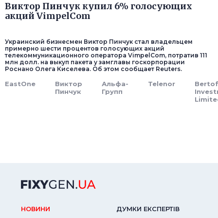
Виктор Пинчук купил 6% голосующих
акций VimpelСom
Украинский бизнесмен Виктор Пинчук стал владельцем
примерно шести процентов голосующих акций
телекоммуникационного оператора VimpelCom, потратив 111
млн долл. на выкуп пакета у замглавы госкорпорации
Роснано Олега Киселева. Об этом сообщает Reuters.
EastOne
Виктор
Альфа-
Telenor
Berto
Пинчук
Групп
Inves
Limite
НОВИНИ
ДУМКИ ЕКСПЕРТIВ