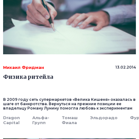
Михаил Фридман
13.02.2014
Физика ритейла
В 2009 году сеть супермаркетов «Велика Кишеня» оказалась в
шаге от банкротства. Вернуться на прежние позиции ее
владельцу Роману Лунину помогла любовь к экспериментам
Dragon
Альфа-
Томаш
Эльдорадо
Фу
Capital
Групп
Фиала