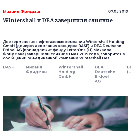
Михаил Фридман
07.05.2019
Wintershall и DEA завершили слияние
Две германские нефтегазовые компании Wintershall Holding
GmbH (дочерняя компания концерна BASF) и DEA Deutsche
Erdoel AG (принадлежит фонду LetterOne (L1) Михаила
Фридмана) завершили слияние 1 мая 2019 года, говорится в
сообщении объединенной компании Wintershall Dea.
BASF
Михаил
Wintershall
DEA
L
Фридман
Holding
Deutsche
(L
GmbH
Erdoel
AG