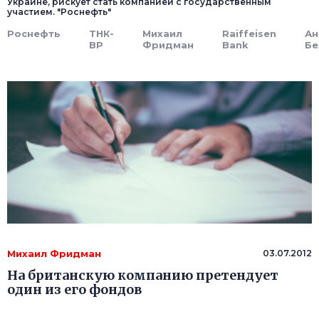
Украине, рискует стать компанией с государственным
участием. "Роснефть"
Роснефть
ТНК-
Михаил
Raiffeisen
Ан
ВР
Фридман
Bank
Бе
Михаил Фридман
03.07.2012
На британскую компанию претендует
один из его фондов