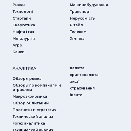
Ринки
Машинобудування
Технології
Транспорт
Стартапи
Нерухомість
Енергетика
Рітейл
Нафта і газ
Телеком
Металургія
Хімічна
Агро
Банки
АНАЛIТИКА
валюта
криптовалюта
Обзоры рынка
акції
Обзоры по компаниям и
страхування
отраслям
iвенти
Макроэкономика
Обзор облигаций
Прогнозы и стратегия
Технический анализ
Forex аналитика
Технический анализ