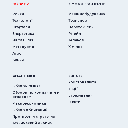
НОВИНИ
ДУМКИ ЕКСПЕРТIВ
Ринки
Машинобудування
Технології
Транспорт
Стартапи
Нерухомість
Енергетика
Рітейл
Нафта і газ
Телеком
Металургія
Хімічна
Агро
Банки
АНАЛIТИКА
валюта
криптовалюта
Обзоры рынка
акції
Обзоры по компаниям и
страхування
отраслям
iвенти
Макроэкономика
Обзор облигаций
Прогнозы и стратегия
Технический анализ