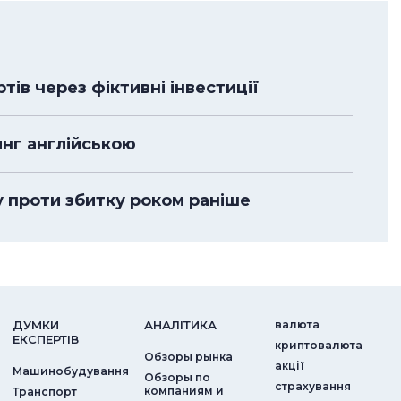
ів через фіктивні інвестиції
нг англійською
у проти збитку роком раніше
ДУМКИ
АНАЛIТИКА
валюта
ЕКСПЕРТIВ
криптовалюта
Обзоры рынка
акції
Машинобудування
Обзоры по
страхування
компаниям и
Транспорт