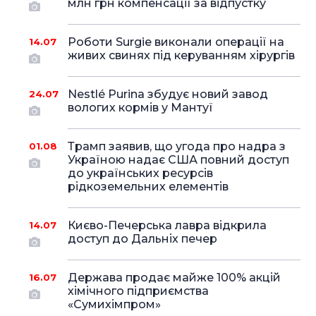
млн грн компенсації за відпустку
Роботи Surgie виконали операції на
14.07
живих свинях під керуванням хірургів
Nestlé Purina збудує новий завод
24.07
вологих кормів у Мантуї
Трамп заявив, що угода про надра з
01.08
Україною надає США повний доступ
до українських ресурсів
рідкоземельних елементів
Києво-Печерська лавра відкрила
14.07
доступ до Дальніх печер
Держава продає майже 100% акцій
16.07
хімічного підприємства
«Сумихімпром»