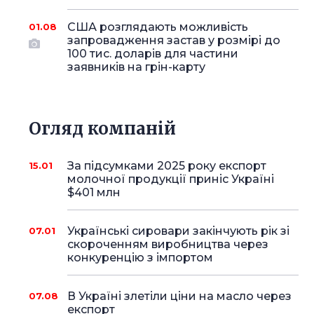
США розглядають можливість
01.08
запровадження застав у розмірі до
100 тис. доларів для частини
заявників на грін-карту
Огляд компаній
За підсумками 2025 року експорт
15.01
молочної продукції приніс Україні
$401 млн
Українські сировари закінчують рік зі
07.01
скороченням виробництва через
конкуренцію з імпортом
В Україні злетіли ціни на масло через
07.08
експорт