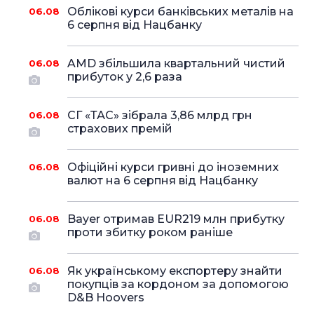
Облікові курси банківських металів на
06.08
6 серпня від Нацбанку
AMD збільшила квартальний чистий
06.08
прибуток у 2,6 раза
СГ «ТАС» зібрала 3,86 млрд грн
06.08
страхових премій
Офіційні курси гривні до іноземних
06.08
валют на 6 серпня від Нацбанку
Bayer отримав EUR219 млн прибутку
06.08
проти збитку роком раніше
Як українському експортеру знайти
06.08
покупців за кордоном за допомогою
D&B Hoovers