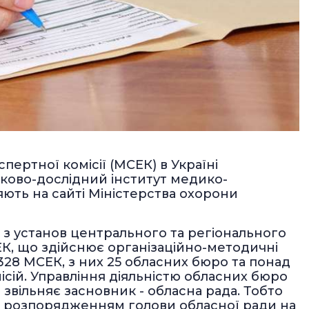
пертної комісії (МСЕК) в Україні
ково-дослідний інститут медико-
яють на сайті Міністерства охорони
з установ центрального та регіонального
К, що здійснює організаційно-методичні
328 МСЕК, з них 25 обласних бюро та понад
ісій. Управління діяльністю обласних бюро
 звільняє засновник - обласна рада. Тобто
я розпорядженням голови обласної ради на