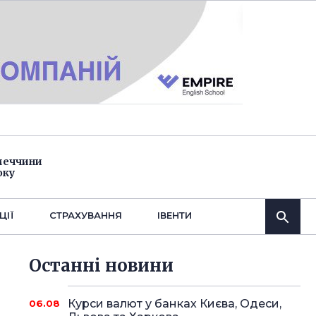
імеччини
оку
ЦІЇ
СТРАХУВАННЯ
IВЕНТИ
Останнi новини
Курси валют у банках Києва, Одеси,
06.08