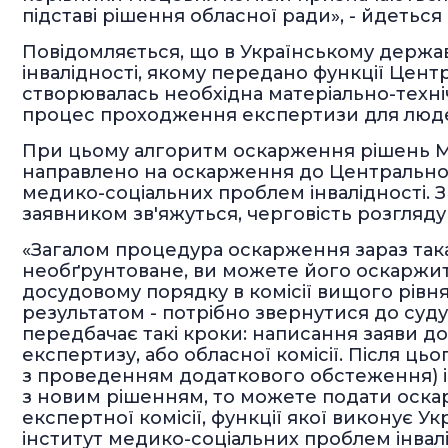
підставі рішення обласної ради», - йдеться
Повідомляється, що в Українському держ
інвалідності, якому передано функції Цен
створювалась необхідна матеріально-техні
процес проходження експертизи для люд
При цьому алгоритм оскарження рішень М
направлено на оскарження до Центральної
медико-соціальних проблем інвалідності. З
заявником зв'яжуться, черговість розгляд
«Загалом процедура оскарження зараз так
необґрунтоване, ви можете його оскаржит
досудовому порядку в комісії вищого рівня,
результатом - потрібно звернутися до су
передбачає такі кроки: написання заяви до 
експертизу, або обласної комісії. Після ц
з проведенням додаткового обстеження) і
з новим рішенням, то можете подати оска
експертної комісії, функції якої виконує
інститут медико-соціальних проблем інвалід