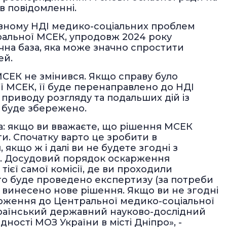
 в повідомленні.
авному НДІ медико-соціальних проблем
тральної МСЕК, упродовж 2024 року
чна база, яка може значно спростити
ей.
СЕК не змінився. Якщо справу було
 МСЕК, її буде перенаправлено до НДІ
 приводу розгляду та подальших дій із
у буде збережено.
а: якщо ви вважаєте, що рішення МСЕК
и. Спочатку варто це зробити в
 якщо ж і далі ви не будете згодні з
ду. Досудовий порядок оскарження
тієї самої комісії, де ви проходили
ього буде проведено експертизу (за потреби
 винесено нове рішення. Якщо ви не згодні
рження до Центральної медико-соціальної
 Український державний науково-дослідний
ності МОЗ України в місті Дніпро», -