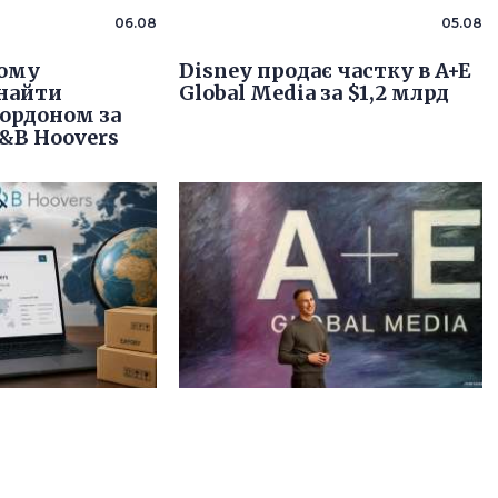
06.08
05.08
кому
Disney продає частку в A+E
знайти
Global Media за $1,2 млрд
кордоном за
&B Hoovers