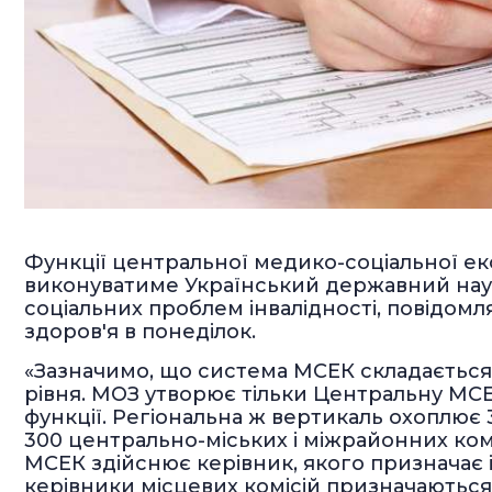
Функції центральної медико-соціальної екс
виконуватиме Український державний нау
соціальних проблем інвалідності, повідомл
здоров'я в понеділок.
«Зазначимо, що система МСЕК складається 
рівня. МОЗ утворює тільки Центральну МСЕ
функції. Регіональна ж вертикаль охоплює 
300 центрально-міських і міжрайонних ком
МСЕК здійснює керівник, якого призначає і
керівники місцевих комісій призначаютьс