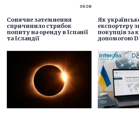
06.08
Сонячне затемнення
Як українсь
спричинило стрибок
експортеру 
попиту на оренду в Іспанії
покупців за 
та Ісландії
допомогою D