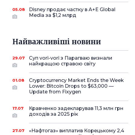
Disney продає частку в A+E Global
05.08
Media за $1,2 млрд
Найважливіші новини
Суп vori-vori з Парагваю визнали
29.07
найкращою стравою світу
Cryptocurrency Market Ends the Week
01.08
Lower: Bitcoin Drops to $63,000 —
Update from Fixygen
Кравченко задекларував 11,3 млн грн
17.07
доходів за 2025 рік
«Нафтогаз» виплатив Корецькому 2,4
27.07