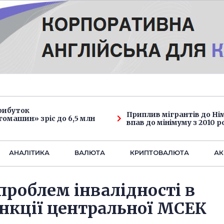
рибуток
Приплив мігрантів до Н
омашин» зріс до 6,5 млн
впав до мінімуму з 2010 р
АНАЛIТИКА
ВАЛЮТА
КРИПТОВАЛЮТА
АК
проблем інвалідності в
нкції центральної МСЕК