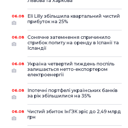
Львова та Харкова
Eli Lilly збільшила квартальний чистий
06.08
прибуток на 25%
Сонячне затемнення спричинило
06.08
стрибок попиту на оренду в Іспанії та
Ісландії
Україна четвертий тиждень поспіль
06.08
залишається нетто-експортером
електроенергії
Іпотечні портфелі українських банків
06.08
за рік збільшилися на 35%
Чистий збиток ІнГЗК зріс до 2,49 млрд
06.08
грн