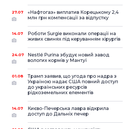
«Нафтогаз» виплатив Корецькому 2,4
27.07
млн грн компенсації за відпустку
Роботи Surgie виконали операції на
14.07
живих свинях під керуванням хірургів
Nestlé Purina збудує новий завод
24.07
вологих кормів у Мантуї
Трамп заявив, що угода про надра з
01.08
Україною надає США повний доступ
до українських ресурсів
рідкоземельних елементів
Києво-Печерська лавра відкрила
14.07
доступ до Дальніх печер