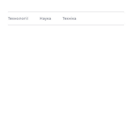
Технології
Наука
Технiка