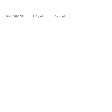
Технології
Наука
Технiка