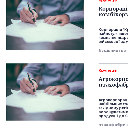
Крупець
Корпораці
комбікорм
Корпорація "К
найпотужнішог
компанія-підр
військової адм
будівництво
Крупець
Агрокорпо
птахофабр
Агрокорпорація
найбільших гос
західному регі
вирощуватиме 
продукції до Є
птахофабрик