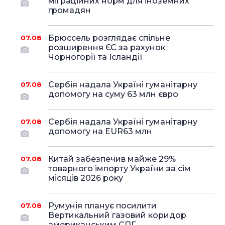
міграційних норм для іноземних
громадян
Брюссель розглядає спільне
07.08
розширення ЄС за рахунок
Чорногорії та Ісландії
Сербія надала Україні гуманітарну
07.08
допомогу на суму 63 млн євро
Сербія надала Україні гуманітарну
07.08
допомогу на EUR63 млн
Китай забезпечив майже 29%
07.08
товарного імпорту України за сім
місяців 2026 року
Румунія планує посилити
07.08
Вертикальний газовий коридор
американським СПГ