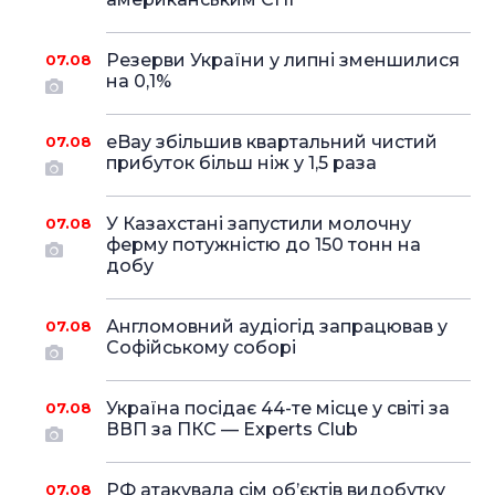
Резерви України у липні зменшилися
07.08
на 0,1%
eBay збільшив квартальний чистий
07.08
прибуток більш ніж у 1,5 раза
У Казахстані запустили молочну
07.08
ферму потужністю до 150 тонн на
добу
Англомовний аудіогід запрацював у
07.08
Софійському соборі
Україна посідає 44-те місце у світі за
07.08
ВВП за ПКС — Experts Club
РФ атакувала сім об’єктів видобутку
07.08