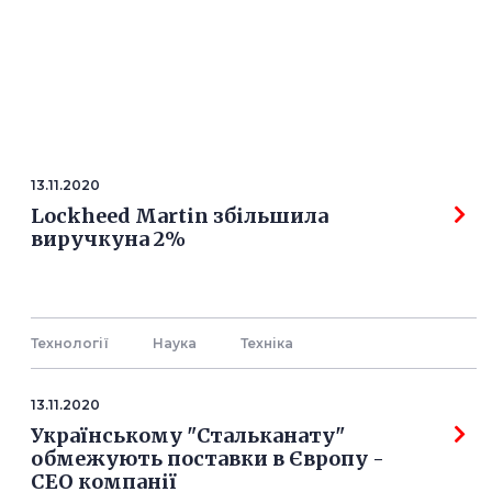
13.11.2020
Lockheed Martin збільшила
виручкуна 2%
Технології
Наука
Технiка
13.11.2020
Українському "Стальканату"
обмежують поставки в Європу -
СЕО компанії