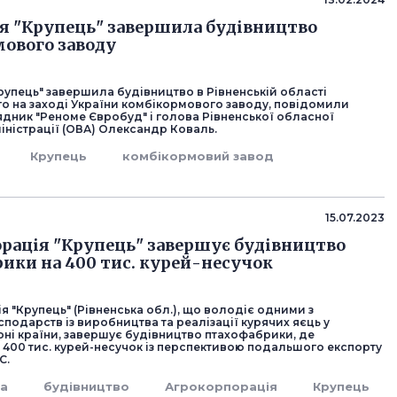
я "Крупець" завершила будівництво
ового заводу
рупець" завершила будівництво в Рівненській області
о на заході України комбікормового заводу, повідомили
ядник "Реноме Євробуд" і голова Рівненської обласної
іністрації (ОВА) Олександр Коваль.
Крупець
комбікормовий завод
15.07.2023
рація "Крупець" завершує будівництво
ики на 400 тис. курей-несучок
 "Крупець" (Рівненська обл.), що володіє одними з
подарств із виробництва та реалізації курячих яєць у
оні країни, завершує будівництво птахофабрики, де
400 тис. курей-несучок із перспективою подальшого експорту
С.
а
будівництво
Агрокорпорація
Крупець