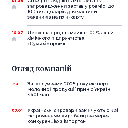
США розглядають можливість
01.08
запровадження застав у розмірі до
100 тис. доларів для частини
заявників на грін-карту
Держава продає майже 100% акцій
16.07
хімічного підприємства
«Сумихімпром»
Огляд компаній
За підсумками 2025 року експорт
15.01
молочної продукції приніс Україні
$401 млн
Українські сировари закінчують рік зі
07.01
скороченням виробництва через
конкуренцію з імпортом