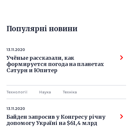
Популярнi новини
13.11.2020
Учёные рассказали, как
формируется погода на планетах
Сатурн и Юпитер
Технології
Наука
Технiка
13.11.2020
Байден запросив у Конгресу річну
допомогу Україні на $61,4 млрд