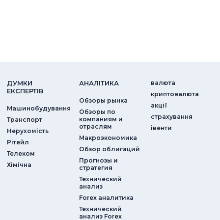
ДУМКИ
АНАЛIТИКА
валюта
ЕКСПЕРТIВ
криптовалюта
Обзоры рынка
акції
Машинобудування
Обзоры по
страхування
компаниям и
Транспорт
отраслям
iвенти
Нерухомість
Макроэкономика
Рітейл
Обзор облигаций
Телеком
Прогнозы и
Хімічна
стратегия
Технический
анализ
Forex аналитика
Технический
анализ Forex