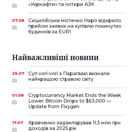
«Укрнафти» та чотири АЗК
Сицилійське містечко Наро відкрило
07.08
прийом заявок на купівлю покинутих
будинків за EUR1
Найважливіші новини
Суп vori-vori з Парагваю визнали
29.07
найкращою стравою світу
Cryptocurrency Market Ends the Week
01.08
Lower: Bitcoin Drops to $63,000 —
Update from Fixygen
Кравченко задекларував 11,3 млн грн
17.07
доходів за 2025 рік