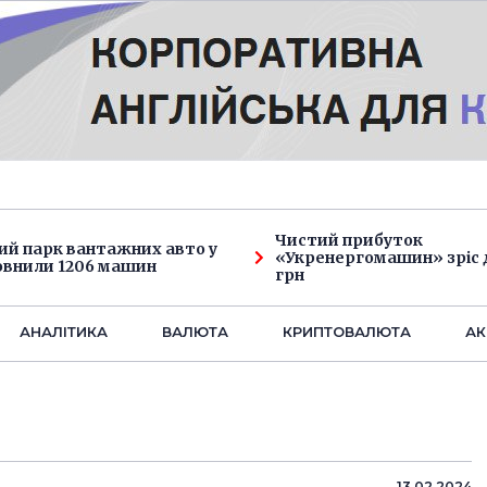
Чистий прибуток
ий парк вантажних авто у
«Укренергомашин» зріс д
овнили 1206 машин
грн
АНАЛIТИКА
ВАЛЮТА
КРИПТОВАЛЮТА
АК
13.02.2024