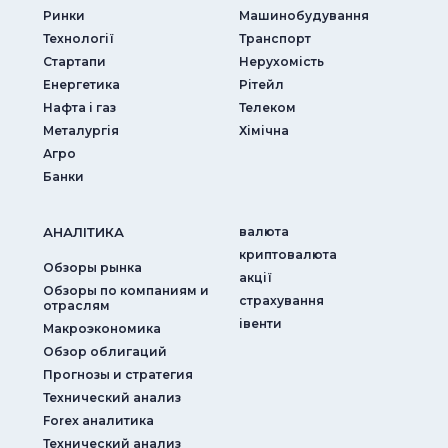
Ринки
Машинобудування
Технології
Транспорт
Стартапи
Нерухомість
Енергетика
Рітейл
Нафта і газ
Телеком
Металургія
Хімічна
Агро
Банки
АНАЛIТИКА
валюта
криптовалюта
Обзоры рынка
акції
Обзоры по компаниям и
страхування
отраслям
iвенти
Макроэкономика
Обзор облигаций
Прогнозы и стратегия
Технический анализ
Forex аналитика
Технический анализ